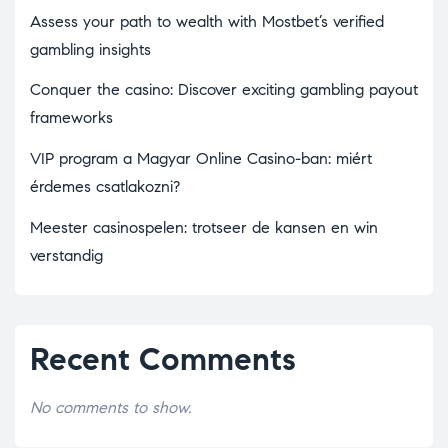
Assess your path to wealth with Mostbet’s verified
gambling insights
Conquer the casino: Discover exciting gambling payout
frameworks
VIP program a Magyar Online Casino-ban: miért
érdemes csatlakozni?
Meester casinospelen: trotseer de kansen en win
verstandig
Recent Comments
No comments to show.