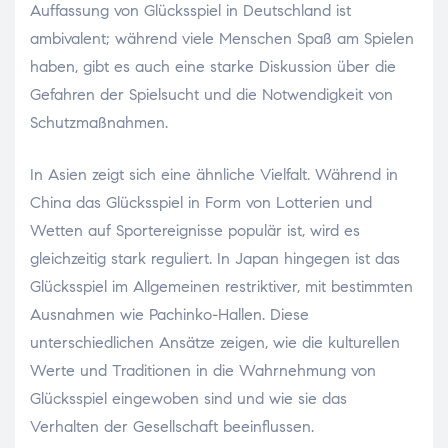
Auffassung von Glücksspiel in Deutschland ist
ambivalent; während viele Menschen Spaß am Spielen
haben, gibt es auch eine starke Diskussion über die
Gefahren der Spielsucht und die Notwendigkeit von
Schutzmaßnahmen.
In Asien zeigt sich eine ähnliche Vielfalt. Während in
China das Glücksspiel in Form von Lotterien und
Wetten auf Sportereignisse populär ist, wird es
gleichzeitig stark reguliert. In Japan hingegen ist das
Glücksspiel im Allgemeinen restriktiver, mit bestimmten
Ausnahmen wie Pachinko-Hallen. Diese
unterschiedlichen Ansätze zeigen, wie die kulturellen
Werte und Traditionen in die Wahrnehmung von
Glücksspiel eingewoben sind und wie sie das
Verhalten der Gesellschaft beeinflussen.