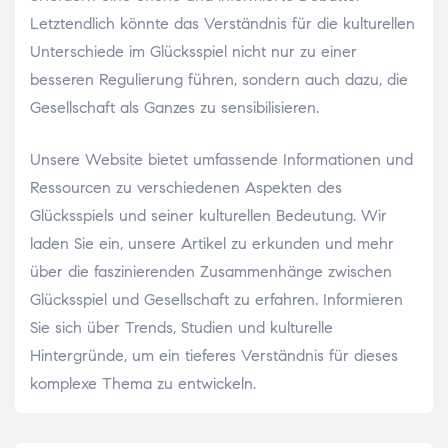
Letztendlich könnte das Verständnis für die kulturellen
Unterschiede im Glücksspiel nicht nur zu einer
besseren Regulierung führen, sondern auch dazu, die
Gesellschaft als Ganzes zu sensibilisieren.
Unsere Website bietet umfassende Informationen und
Ressourcen zu verschiedenen Aspekten des
Glücksspiels und seiner kulturellen Bedeutung. Wir
laden Sie ein, unsere Artikel zu erkunden und mehr
über die faszinierenden Zusammenhänge zwischen
Glücksspiel und Gesellschaft zu erfahren. Informieren
Sie sich über Trends, Studien und kulturelle
Hintergründe, um ein tieferes Verständnis für dieses
komplexe Thema zu entwickeln.