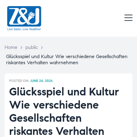
Z
&
M
J
Live
Safer,
Live
Home
>
public
>
Healthier
Glücksspiel und Kultur Wie verschiedene Gesellschaften
riskantes Verhalten wahrnehmen
POSTED ON:
JUNE 24, 2026
Glücksspiel und Kultur
Wie verschiedene
Gesellschaften
riskantes Verhalten