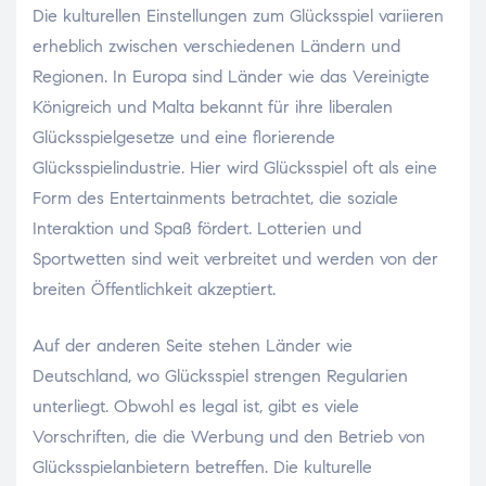
Die kulturellen Einstellungen zum Glücksspiel variieren
erheblich zwischen verschiedenen Ländern und
Regionen. In Europa sind Länder wie das Vereinigte
Königreich und Malta bekannt für ihre liberalen
Glücksspielgesetze und eine florierende
Glücksspielindustrie. Hier wird Glücksspiel oft als eine
Form des Entertainments betrachtet, die soziale
Interaktion und Spaß fördert. Lotterien und
Sportwetten sind weit verbreitet und werden von der
breiten Öffentlichkeit akzeptiert.
Auf der anderen Seite stehen Länder wie
Deutschland, wo Glücksspiel strengen Regularien
unterliegt. Obwohl es legal ist, gibt es viele
Vorschriften, die die Werbung und den Betrieb von
Glücksspielanbietern betreffen. Die kulturelle