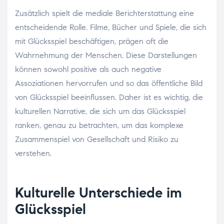
Zusätzlich spielt die mediale Berichterstattung eine
entscheidende Rolle. Filme, Bücher und Spiele, die sich
mit Glücksspiel beschäftigen, prägen oft die
Wahrnehmung der Menschen. Diese Darstellungen
können sowohl positive als auch negative
Assoziationen hervorrufen und so das öffentliche Bild
von Glücksspiel beeinflussen. Daher ist es wichtig, die
kulturellen Narrative, die sich um das Glücksspiel
ranken, genau zu betrachten, um das komplexe
Zusammenspiel von Gesellschaft und Risiko zu
verstehen.
Kulturelle Unterschiede im
Glücksspiel