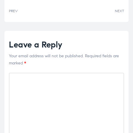
PREV
NEXT
Leave a Reply
Your email address will not be published.
Required fields are
marked
*