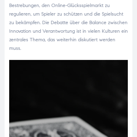
Bestrebungen, den Online-Glücksspielmarkt zu
regulieren, um Spieler zu schützen und die Spielsucht
zu bekämpfen. Die Debatte über die Balance zwischen
Innovation und Verantwortung ist in vielen Kulturen ein
zentrales Thema, das weiterhin diskutiert werden
muss.