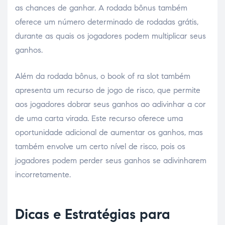
as chances de ganhar. A rodada bônus também
oferece um número determinado de rodadas grátis,
durante as quais os jogadores podem multiplicar seus
ganhos.
Além da rodada bônus, o book of ra slot também
apresenta um recurso de jogo de risco, que permite
aos jogadores dobrar seus ganhos ao adivinhar a cor
de uma carta virada. Este recurso oferece uma
oportunidade adicional de aumentar os ganhos, mas
também envolve um certo nível de risco, pois os
jogadores podem perder seus ganhos se adivinharem
incorretamente.
Dicas e Estratégias para