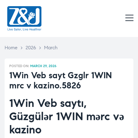
Z
&
M
J
Live
Safer,
Live
Home
>
2026
>
March
Healthier
POSTED ON:
MARCH 29, 2026
1Win Veb sayt Gzglr 1WIN
mrc v kazino.5826
1Win Veb saytı,
Güzgülər 1WIN mərc və
kazino