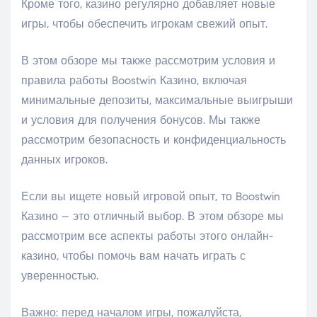
Кроме того, казино регулярно добавляет новые
игры, чтобы обеспечить игрокам свежий опыт.
В этом обзоре мы также рассмотрим условия и
правила работы Boostwin Казино, включая
минимальные депозиты, максимальные выигрыши
и условия для получения бонусов. Мы также
рассмотрим безопасность и конфиденциальность
данных игроков.
Если вы ищете новый игровой опыт, то Boostwin
Казино – это отличный выбор. В этом обзоре мы
рассмотрим все аспекты работы этого онлайн-
казино, чтобы помочь вам начать играть с
уверенностью.
Важно: перед началом игры, пожалуйста,