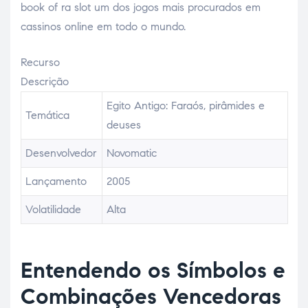
book of ra slot um dos jogos mais procurados em
cassinos online em todo o mundo.
Recurso
Descrição
Egito Antigo: Faraós, pirâmides e
Temática
deuses
Desenvolvedor
Novomatic
Lançamento
2005
Volatilidade
Alta
Entendendo os Símbolos e
Combinações Vencedoras