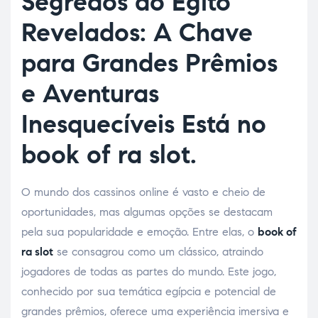
Segredos do Egito
Revelados: A Chave
para Grandes Prêmios
e Aventuras
Inesquecíveis Está no
book of ra slot.
O mundo dos cassinos online é vasto e cheio de
oportunidades, mas algumas opções se destacam
pela sua popularidade e emoção. Entre elas, o
book of
ra slot
se consagrou como um clássico, atraindo
jogadores de todas as partes do mundo. Este jogo,
conhecido por sua temática egípcia e potencial de
grandes prêmios, oferece uma experiência imersiva e