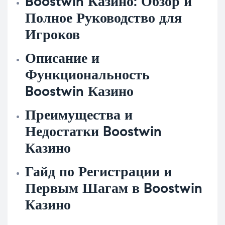
Boostwin Казино: Обзор и
Полное Руководство для
Игроков
Описание и
Функциональность
Boostwin Казино
Преимущества и
Недостатки Boostwin
Казино
Гайд по Регистрации и
Первым Шагам в Boostwin
Казино