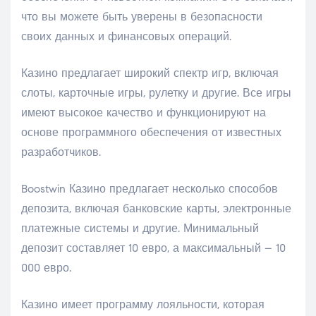
что вы можете быть уверены в безопасности
своих данных и финансовых операций.
Казино предлагает широкий спектр игр, включая
слоты, карточные игры, рулетку и другие. Все игры
имеют высокое качество и функционируют на
основе программного обеспечения от известных
разработчиков.
Boostwin Казино предлагает несколько способов
депозита, включая банковские карты, электронные
платежные системы и другие. Минимальный
депозит составляет 10 евро, а максимальный – 10
000 евро.
Казино имеет программу лояльности, которая