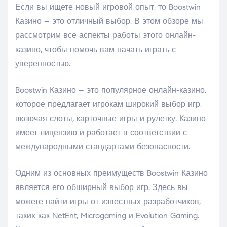
Если вы ищете новый игровой опыт, то Boostwin
Казино – это отличный выбор. В этом обзоре мы
рассмотрим все аспекты работы этого онлайн-
казино, чтобы помочь вам начать играть с
уверенностью.
Boostwin Казино – это популярное онлайн-казино,
которое предлагает игрокам широкий выбор игр,
включая слоты, карточные игры и рулетку. Казино
имеет лицензию и работает в соответствии с
международными стандартами безопасности.
Одним из основных преимуществ Boostwin Казино
является его обширный выбор игр. Здесь вы
можете найти игры от известных разработчиков,
таких как NetEnt, Microgaming и Evolution Gaming.