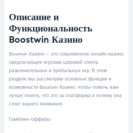
Описание и
Функциональность
Boostwin Казино
Boostwin Казино – это современное онлайн-казино,
предлагающее игрокам широкий спектр
развлекательных и прибыльных игр. В этом
разделе мы рассмотрим основные функции и
возможности Boostwin Казино, чтобы помочь вам
лучше понять, что это за платформа и почему она
стоит вашего внимания.
Гамблинг-офферы