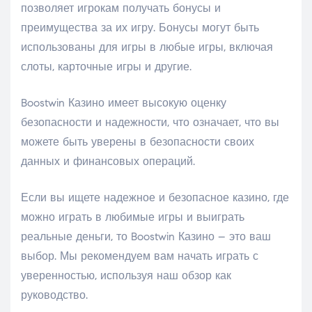
позволяет игрокам получать бонусы и
преимущества за их игру. Бонусы могут быть
использованы для игры в любые игры, включая
слоты, карточные игры и другие.
Boostwin Казино имеет высокую оценку
безопасности и надежности, что означает, что вы
можете быть уверены в безопасности своих
данных и финансовых операций.
Если вы ищете надежное и безопасное казино, где
можно играть в любимые игры и выиграть
реальные деньги, то Boostwin Казино – это ваш
выбор. Мы рекомендуем вам начать играть с
уверенностью, используя наш обзор как
руководство.