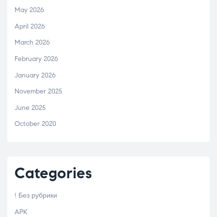
May 2026
April 2026
March 2026
February 2026
January 2026
November 2025
June 2025
October 2020
Categories
! Без рубрики
APK