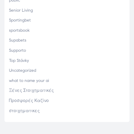
public
Senior Living
Sportingbet
sportsbook
Supabets
Supporto
Top Stávky
Uncategorized
what to name your ai
Ξένες Στοιχηματικές
Προσφορές Καζίνο
στοιχηματικες