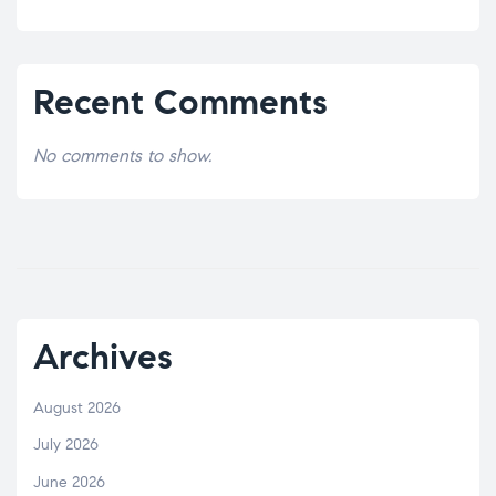
Recent Comments
No comments to show.
Archives
August 2026
July 2026
June 2026