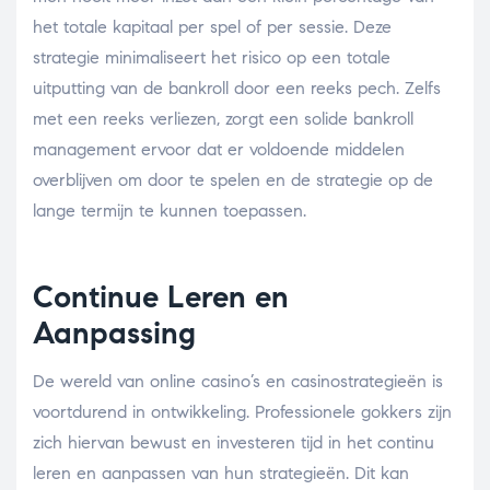
het totale kapitaal per spel of per sessie. Deze
strategie minimaliseert het risico op een totale
uitputting van de bankroll door een reeks pech. Zelfs
met een reeks verliezen, zorgt een solide bankroll
management ervoor dat er voldoende middelen
overblijven om door te spelen en de strategie op de
lange termijn te kunnen toepassen.
Continue Leren en
Aanpassing
De wereld van online casino’s en casinostrategieën is
voortdurend in ontwikkeling. Professionele gokkers zijn
zich hiervan bewust en investeren tijd in het continu
leren en aanpassen van hun strategieën. Dit kan