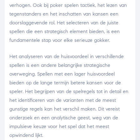
verhogen. Ook bij poker spelen tactiek, het lezen van
tegenstanders en het inschatten van kansen een
doorslaggevende rol. Het selecteren van de juiste
spellen die een strategisch element bieden, is een
fundamentele stap voor elke serieuze gokker.
Het analyseren van de huisvoordeel in verschillende
spellen is een andere belangrijke strategische
overweging. Spellen met een lager huisvoordeel
bieden op de lange termijn betere kansen voor de
speler. Het begrijpen van de spelregels tot in detail en
het identificeren van de varianten met de meest
gunstige regels kan het verschil maken. Dit vereist
onderzoek en een analytische geest, weg van de
impulsieve keuze voor het spel dat het meest
opwindend lijkt.