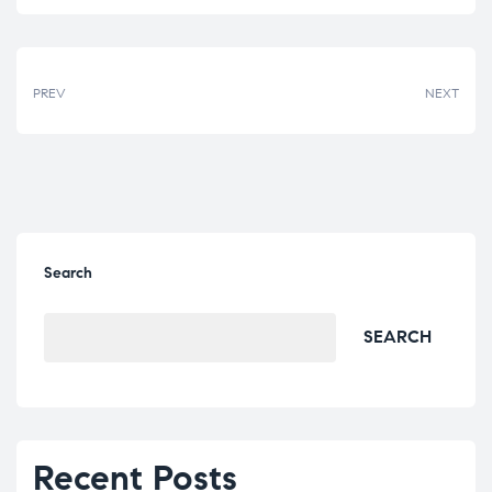
PREV
NEXT
Search
SEARCH
Recent Posts