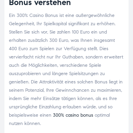
Bonus verstehen
Ein 300% Casino Bonus ist eine außergewöhnliche
Gelegenheit, Ihr Spielkapital signifikant zu erhöhen.
Stellen Sie sich vor, Sie zahlen 100 Euro ein und
erhalten zusätzlich 300 Euro, was Ihnen insgesamt
400 Euro zum Spielen zur Verfügung stellt. Dies
vervierfacht nicht nur Ihr Guthaben, sondern erweitert
auch die Möglichkeiten, verschiedene Spiele
auszuprobieren und längere Spielsitzungen zu
genießen. Die Attraktivität eines solchen Bonus liegt in
seinem Potenzial, Ihre Gewinnchancen zu maximieren,
indem Sie mehr Einsätze tätigen können, als es Ihre
ursprüngliche Einzahlung erlauben würde, und so
beispielsweise einen
300% casino bonus
optimal
nutzen können.