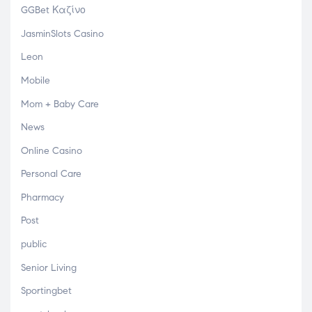
GGBet Καζίνο
JasminSlots Casino
Leon
Mobile
Mom + Baby Care
News
Online Casino
Personal Care
Pharmacy
Post
public
Senior Living
Sportingbet