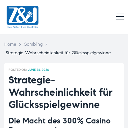
Z
&
M
J
Live
Safer,
Live
Home
>
Gambling
>
Healthier
Strategie-Wahrscheinlichkeit für Glücksspielgewinne
POSTED ON:
JUNE 26, 2026
Strategie-
Wahrscheinlichkeit für
Glücksspielgewinne
Die Macht des 300% Casino