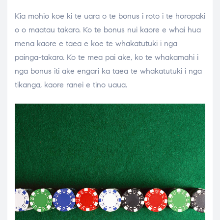
Kia mohio koe ki te uara o te bonus i roto i te horopaki
o o maatau takaro. Ko te bonus nui kaore e whai hua
mena kaore e taea e koe te whakatutuki i nga
painga-takaro. Ko te mea pai ake, ko te whakamahi i
nga bonus iti ake engari ka taea te whakatutuki i nga
tikanga, kaore ranei e tino uaua.