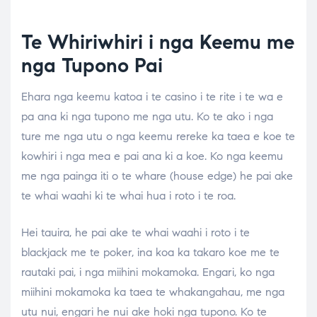
Te Whiriwhiri i nga Keemu me
nga Tupono Pai
Ehara nga keemu katoa i te casino i te rite i te wa e
pa ana ki nga tupono me nga utu. Ko te ako i nga
ture me nga utu o nga keemu rereke ka taea e koe te
kowhiri i nga mea e pai ana ki a koe. Ko nga keemu
me nga painga iti o te whare (house edge) he pai ake
te whai waahi ki te whai hua i roto i te roa.
Hei tauira, he pai ake te whai waahi i roto i te
blackjack me te poker, ina koa ka takaro koe me te
rautaki pai, i nga miihini mokamoka. Engari, ko nga
miihini mokamoka ka taea te whakangahau, me nga
utu nui, engari he nui ake hoki nga tupono. Ko te