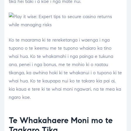
tika hei tiaki i a koe i nga mate nui.
Ko te maarama ki te rereketanga i waenga i nga
tupono o te keemu me te tupono whaiaro ka tino
whai hua. Ko te whakamahi i nga painga e tukuna
ana, penei i nga bonus, me te mohio ki o raatau
tikanga, ka awhina hoki ki te whakanui i o tupono ki te
whai hua. Ko te kaupapa nui ko te takaro kia pai ai,
kia kaua e tere ki te whai moni ngawari, na te mea ka
ngaro koe.
Te Whakahaere Moni mo te
Taakaro Tika