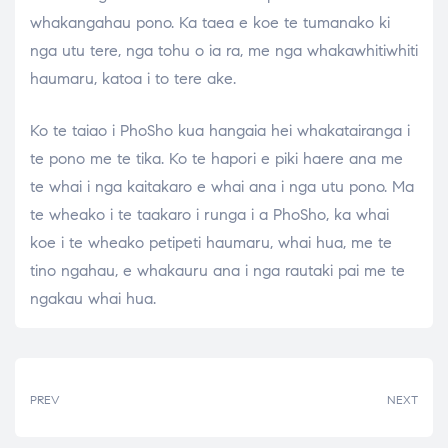
whakangahau pono. Ka taea e koe te tumanako ki
nga utu tere, nga tohu o ia ra, me nga whakawhitiwhiti
haumaru, katoa i to tere ake.
Ko te taiao i PhoSho kua hangaia hei whakatairanga i
te pono me te tika. Ko te hapori e piki haere ana me
te whai i nga kaitakaro e whai ana i nga utu pono. Ma
te wheako i te taakaro i runga i a PhoSho, ka whai
koe i te wheako petipeti haumaru, whai hua, me te
tino ngahau, e whakauru ana i nga rautaki pai me te
ngakau whai hua.
PREV
NEXT