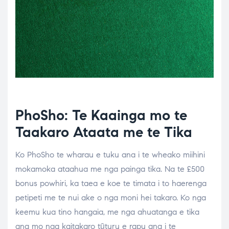
PhoSho: Te Kaainga mo te
Taakaro Ataata me te Tika
Ko PhoSho te wharau e tuku ana i te wheako miihini
mokamoka ataahua me nga painga tika. Na te £500
bonus powhiri, ka taea e koe te timata i to haerenga
petipeti me te nui ake o nga moni hei takaro. Ko nga
keemu kua tino hangaia, me nga ahuatanga e tika
ana mo nga kaitakaro tūturu e rapu ana i te