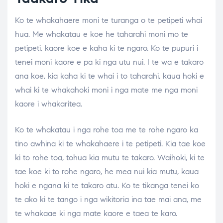
Ko te whakahaere moni te turanga o te petipeti whai
hua. Me whakatau e koe he taharahi moni mo te
petipeti, kaore koe e kaha ki te ngaro. Ko te pupuri i
tenei moni kaore e pa ki nga utu nui. I te wa e takaro
ana koe, kia kaha ki te whai i to taharahi, kaua hoki e
whai ki te whakahoki moni i nga mate me nga moni
kaore i whakaritea.
Ko te whakatau i nga rohe toa me te rohe ngaro ka
tino awhina ki te whakahaere i te petipeti. Kia tae koe
ki to rohe toa, tohua kia mutu te takaro. Waihoki, ki te
tae koe ki to rohe ngaro, he mea nui kia mutu, kaua
hoki e ngana ki te takaro atu. Ko te tikanga tenei ko
te ako ki te tango i nga wikitoria ina tae mai ana, me
te whakaae ki nga mate kaore e taea te karo.