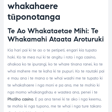
whakahaere
tūponotanga
Te Ao Whakataetae Mihi: Te
Whakamahi Ataata Aroturuki
Kia hari pai ki te ao o te petipeti, engari kia tupato
hoki. Ko te mea nui ki te angitu i roto i nga casino,
ahakoa ko te ipurangi, ko te whare tinana ranei, ko te
whai mahere me te kaha ki te pupuri. Ko te rautaki pai
e mau ana i te mana o te whai waahi me te tupato ki
te whakahaere i nga moni e pa ana, me te mohio ki
nga momo whakangahau e waatea ana, penei i te
PhoSho casino
. E pa ana tenei ki te ako i nga keemu,
te mohio ki nga tupono, me te whai i nga ture takaro