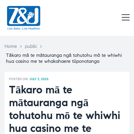
Z
&
M
J
Live
Safer,
Live
Home
>
public
>
Healthier
Tākaro mā te mātauranga ngā tohutohu mō te whiwhi
hua casino me te whakahaere tūponotanga
POSTED ON:
JULY 3, 2026
Tākaro mā te
mātauranga ngā
tohutohu mō te whiwhi
hua casino me te