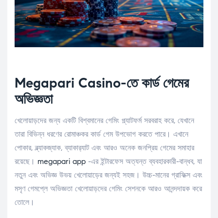
Megapari Casino-তে কার্ড গেমের
অভিজ্ঞতা
খেলোয়াড়দের জন্য একটি বিশ্বমানের গেমিং প্ল্যাটফর্ম সরবরাহ করে, যেখানে
তারা বিভিন্ন ধরণের রোমাঞ্চকর কার্ড গেম উপভোগ করতে পারে। এখানে
পোকার, ব্ল্যাকজ্যাক, ব্যাকার‍্যাট এবং আরও অনেক জনপ্রিয় গেমের সমাহার
রয়েছে।
megapari app
-এর ইন্টারফেস অত্যন্ত ব্যবহারকারী-বান্ধব, যা
নতুন এবং অভিজ্ঞ উভয় খেলোয়াড়ের জন্যই সহজ। উচ্চ-মানের গ্রাফিক্স এবং
মসৃণ গেমপ্লে অভিজ্ঞতা খেলোয়াড়দের গেমিং সেশনকে আরও আনন্দদায়ক করে
তোলে।