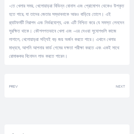
-তে খেলার সময়, খেলোয়াড়রা বিভিন্ন বোনাস এবং প্রোমোশন থেকেও উপকৃত
হতে পারে, যা তাদের জেতার সম্ভাবনাকে আরও বাড়িয়ে তোলে। এই
প্ল্যাটফর্মটি নিরাপদ এবং নির্ভরযোগ্য, এবং এটি নিশ্চিত করে যে সমস্ত লেনদেন
সুরক্ষিত থাকে। কৌশলগতভাবে খেলা এবং -এর দেওয়া সুযোগগুলি কাজে
লাগালে, খেলোয়াড়রা সত্যিই বড় জয় অর্জন করতে পারে। এখানে খেলার
মাধ্যমে, আপনি আপনার কার্ড গেমের দক্ষতা পরীক্ষা করতে এবং একই সাথে
রোমাঞ্চকর বিনোদন লাভ করতে পারেন।
PREV
NEXT