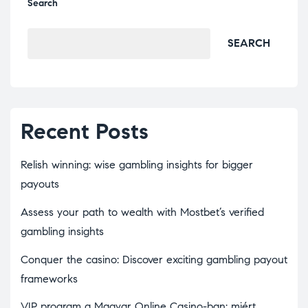
Search
SEARCH
Recent Posts
Relish winning: wise gambling insights for bigger
payouts
Assess your path to wealth with Mostbet’s verified
gambling insights
Conquer the casino: Discover exciting gambling payout
frameworks
VIP program a Magyar Online Casino-ban: miért