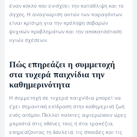
έναν κύκλο που ενισχύει την κατάθλιψη και το
άγχος. Η αναγνώριση αυτών των παραγόντων
είναι κρίσιμη για την πρόληψη σοβαρών
ψυχικών προβλημάτων και την αποκατάσταση
υγιών σχέσεων.
Πώς επηρεάζει η συμμετοχή
στα τυχερά παιχνίδια την
καθημερινότητα
Η συμμετοχή σε τυχερά παιχνίδια μπορεί να
έχει σημαντική επίδραση στην καθημερινή ζωή
ενός ατόμου. Πολλοί παίκτες αφιερώνουν ώρες
μπροστά στις οθόνες τους ή στα τραπέζια,
επηρεάζοντας τη δουλειά, τις σπουδές και τις