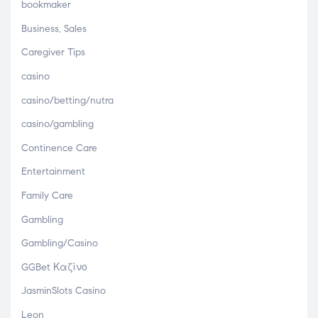
bookmaker
Business, Sales
Caregiver Tips
casino
casino/betting/nutra
casino/gambling
Continence Care
Entertainment
Family Care
Gambling
Gambling/Casino
GGBet Καζίνο
JasminSlots Casino
Leon