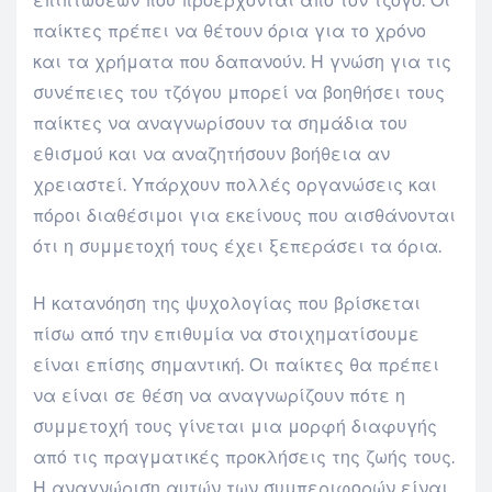
επιπτώσεων που προέρχονται από τον τζόγο. Οι
παίκτες πρέπει να θέτουν όρια για το χρόνο
και τα χρήματα που δαπανούν. Η γνώση για τις
συνέπειες του τζόγου μπορεί να βοηθήσει τους
παίκτες να αναγνωρίσουν τα σημάδια του
εθισμού και να αναζητήσουν βοήθεια αν
χρειαστεί. Υπάρχουν πολλές οργανώσεις και
πόροι διαθέσιμοι για εκείνους που αισθάνονται
ότι η συμμετοχή τους έχει ξεπεράσει τα όρια.
Η κατανόηση της ψυχολογίας που βρίσκεται
πίσω από την επιθυμία να στοιχηματίσουμε
είναι επίσης σημαντική. Οι παίκτες θα πρέπει
να είναι σε θέση να αναγνωρίζουν πότε η
συμμετοχή τους γίνεται μια μορφή διαφυγής
από τις πραγματικές προκλήσεις της ζωής τους.
Η αναγνώριση αυτών των συμπεριφορών είναι