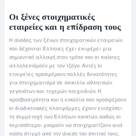
Οι ξένες στοιχηματικές
εταιρείες και η επίδραση τους
Η άνοδος των ξένων στοιχηματικών εταιρειών
που δέχονται Έλληνες έχει επιφέρει μια
σημαντική αλλαγή στον τρόπο που οι παίκτες
αλληλεπιδρούν με τον τζόγο. Αυτές οι
εταιρείες προσφέρουν πολλές δυνατότητες
για στοιχηματισμό σε ποικιλία αθλητικών
γεγονότων και τυχερών παιχνιδιών. Η
προσβασιμότητα και η ευκολία που προσφέρουν
οι διαδικτυακές πλατφόρμες έχουν ενισχύσει
τη συμμετοχή των Ελλήνων παικτών, καθώς οι
περισσότεροι μπορούν να στοιχηματίζουν ανά
πάσα στιγμή από την άνεση του σπιτιού τους.