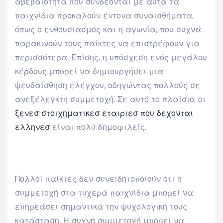
αβεβαιότητα που συνδέονται με αυτά τα
παιχνίδια προκαλούν έντονα συναισθήματα,
όπως ο ενθουσιασμός και η αγωνία, που συχνά
παρακινούν τους παίκτες να επιστρέφουν για
περισσότερα. Επίσης, η υπόσχεση ενός μεγάλου
κέρδους μπορεί να δημιουργήσει μια
ψευδαίσθηση ελέγχου, οδηγώντας πολλούς σε
ανεξέλεγκτη συμμετοχή. Σε αυτό το πλαίσιο, οι
ξενεσ στοιχηματικεσ εταιριεσ που δεχονται
ελληνεσ
είναι πολύ δημοφιλείς.
Πολλοί παίκτες δεν συνειδητοποιούν ότι η
συμμετοχή στα τυχερά παιχνίδια μπορεί να
επηρεάσει σημαντικά την ψυχολογική τους
κατάσταση. Η συχνή συμμετοχή μπορεί να