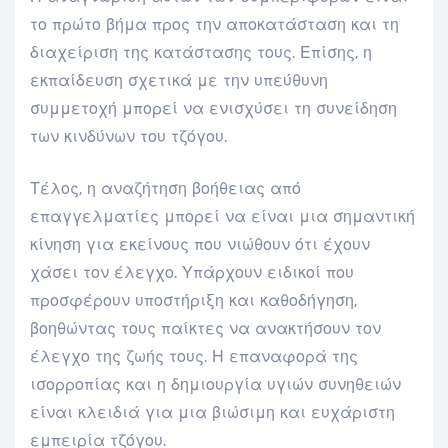
το πρώτο βήμα προς την αποκατάσταση και τη
διαχείριση της κατάστασης τους. Επίσης, η
εκπαίδευση σχετικά με την υπεύθυνη
συμμετοχή μπορεί να ενισχύσει τη συνείδηση
των κινδύνων του τζόγου.
Τέλος, η αναζήτηση βοήθειας από
επαγγελματίες μπορεί να είναι μια σημαντική
κίνηση για εκείνους που νιώθουν ότι έχουν
χάσει τον έλεγχο. Υπάρχουν ειδικοί που
προσφέρουν υποστήριξη και καθοδήγηση,
βοηθώντας τους παίκτες να ανακτήσουν τον
έλεγχο της ζωής τους. Η επαναφορά της
ισορροπίας και η δημιουργία υγιών συνηθειών
είναι κλειδιά για μια βιώσιμη και ευχάριστη
εμπειρία τζόγου.