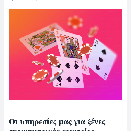
Οι υπηρεσίες μας για ξένες