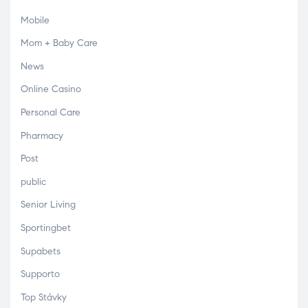
Mobile
Mom + Baby Care
News
Online Casino
Personal Care
Pharmacy
Post
public
Senior Living
Sportingbet
Supabets
Supporto
Top Stávky