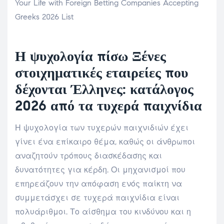
Your Life with Foreign Betting Companies Accepting
Greeks 2026 List
Η ψυχολογία πίσω Ξένες
στοιχηματικές εταιρείες που
δέχονται Έλληνες: κατάλογος
2026 από τα τυχερά παιχνίδια
Η ψυχολογία των τυχερών παιχνιδιών έχει
γίνει ένα επίκαιρο θέμα, καθώς οι άνθρωποι
αναζητούν τρόπους διασκέδασης και
δυνατότητες για κέρδη. Οι μηχανισμοί που
επηρεάζουν την απόφαση ενός παίκτη να
συμμετάσχει σε τυχερά παιχνίδια είναι
πολυάριθμοι. Το αίσθημα του κινδύνου και η