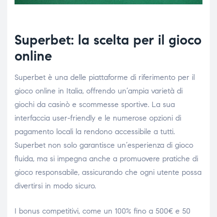
Superbet: la scelta per il gioco
online
Superbet è una delle piattaforme di riferimento per il
gioco online in Italia, offrendo un’ampia varietà di
giochi da casinò e scommesse sportive. La sua
interfaccia user-friendly e le numerose opzioni di
pagamento locali la rendono accessibile a tutti.
Superbet non solo garantisce un’esperienza di gioco
fluida, ma si impegna anche a promuovere pratiche di
gioco responsabile, assicurando che ogni utente possa
divertirsi in modo sicuro.
I bonus competitivi, come un 100% fino a 500€ e 50