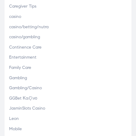
Caregiver Tips
casino
casino/betting/nutra
casino/gambling
Continence Care
Entertainment
Family Care
Gambling
Gambling/Casino
GGBet Καζίνο
JasminSlots Casino
Leon
Mobile