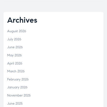
Archives
August 2026
July 2026
June 2026
May 2026
April 2026
March 2026
February 2026
January 2026
November 2025
June 2025