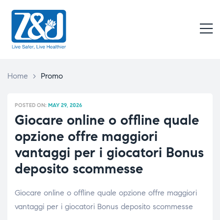
Z
&
M
J
Live
Safer,
Live
Home
>
Promo
Healthier
POSTED ON:
MAY 29, 2026
Giocare online o offline quale
opzione offre maggiori
vantaggi per i giocatori Bonus
deposito scommesse
Giocare online o offline quale opzione offre maggiori
vantaggi per i giocatori Bonus deposito scommesse