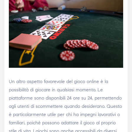
Un altro aspetto favorevole del gioco online è la
possibilità di giocare in qualsiasi momento. Le
piattaforme sono disponibili 24 ore su 24, permettendo
agli utenti di scommettere quando desiderano. Questo
è particolarmente utile per chi ha impegni lavorativi o
familiari, poiché possono adattare il gioco al proprio
stile di vita. I giochi sono anche accessibili da diversi