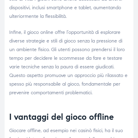
dispositivi, inclusi smartphone e tablet, aumentando
ulteriormente la flessibilità.
Infine, il gioco online offre l’opportunità di esplorare
diverse strategie e stili di gioco senza la pressione di
un ambiente fisico. Gli utenti possono prendersi il loro
tempo per decidere le scommesse da fare e testare
varie tecniche senza la paura di essere giudicati.
Questo aspetto promuove un approccio più rilassato e
spesso più responsabile al gioco, fondamentale per
prevenire comportamenti problematici.
I vantaggi del gioco offline
Giocare offline, ad esempio nei casinò fisici, ha il suo