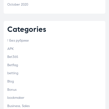
October 2020
Categories
! Без рубрики
APK
Bet365
Betflag
betting
Blog
Bonus
bookmaker
Business, Sales