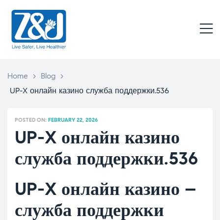
Z
&
M
J
Live
Safer,
Live
Home
>
Blog
>
Healthier
UP-X онлайн казино служба поддержки.536
POSTED ON:
FEBRUARY 22, 2026
UP-X онлайн казино
служба поддержки.536
UP-X онлайн казино –
служба поддержки