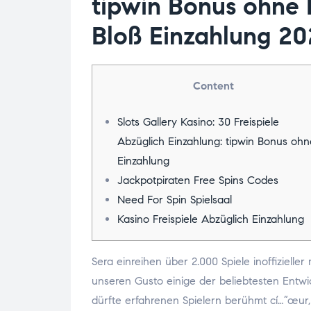
tipwin Bonus ohne 
Bloß Einzahlung 20
Content
Slots Gallery Kasino: 30 Freispiele
Abzüglich Einzahlung: tipwin Bonus ohn
Einzahlung
Jackpotpiraten Free Spins Codes
Need For Spin Spielsaal
Kasino Freispiele Abzüglich Einzahlung
Sera einreihen über 2.000 Spiele inoffizielle
unseren Gusto einige der beliebtesten Ent
dürfte erfahrenen Spielern berühmt cí…”œur,