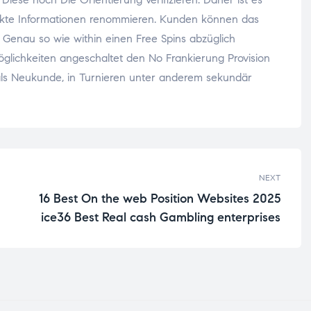
rrekte Informationen renommieren. Kunden können das
. Genau so wie within einen Free Spins abzüglich
öglichkeiten angeschaltet den No Frankierung Provision
als Neukunde, in Turnieren unter anderem sekundär
NEXT
16 Best On the web Position Websites 2025
ice36 Best Real cash Gambling enterprises