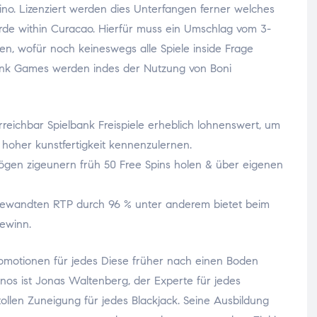
no. Lizenziert werden dies Unterfangen ferner welches
rde within Curacao.
Hierfür muss ein Umschlag vom 3-
n, wofür noch keineswegs alle Spiele inside Frage
lbank Games werden indes der Nutzung von Boni
reichbar Spielbank Freispiele erheblich lohnenswert, um
hoher kunstfertigkeit kennenzulernen.
mögen zigeunern früh 50 Free Spins holen & über eigenen
gewandten RTP durch 96 % unter anderem bietet beim
ewinn.
omotionen für jedes Diese früher nach einen Boden
nos ist Jonas Waltenberg, der Experte für jedes
tollen Zuneigung für jedes Blackjack. Seine Ausbildung