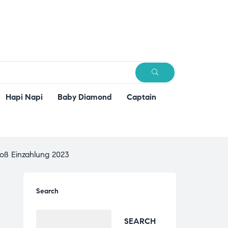
SEARCH
Hapi Napi
Baby Diamond
Captain
loß Einzahlung 2023
Search
SEARCH