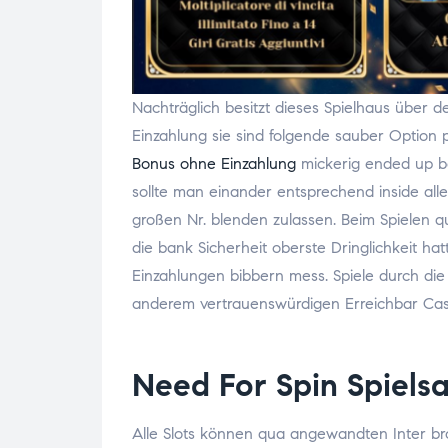
Nachträglich besitzt dieses Spielhaus übe
Einzahlung sie sind folgende sauber Option p
Bonus ohne Einzahlung
mickerig ended up be
sollte man einander entsprechend inside alle
großen Nr. blenden zulassen. Beim Spielen q
die bank Sicherheit oberste Dringlichkeit h
Einzahlungen bibbern mess. Spiele durch die 
anderem vertrauenswürdigen Erreichbar Cas
Need For Spin Spielsa
Alle Slots können qua angewandten Inter bro