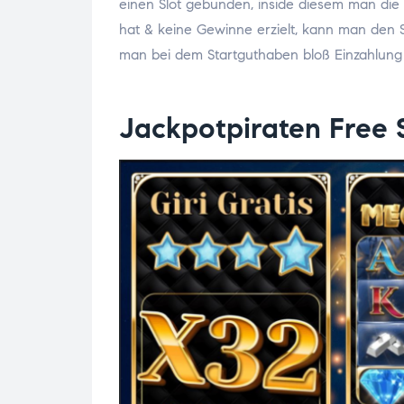
einen Slot gebunden, inside diesem man di
hat & keine Gewinne erzielt, kann man den S
man bei dem Startguthaben bloß Einzahlung g
Jackpotpiraten Free 