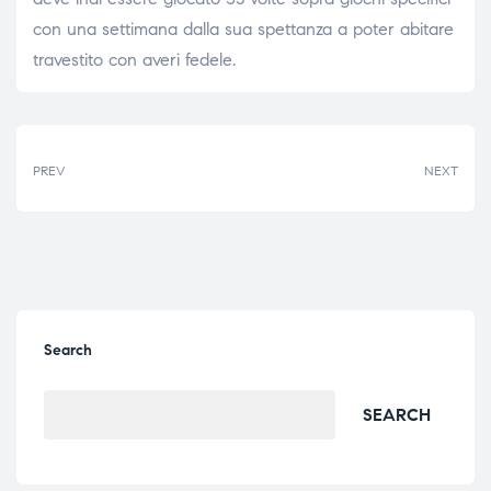
con una settimana dalla sua spettanza a poter abitare
travestito con averi fedele.
PREV
NEXT
Search
SEARCH