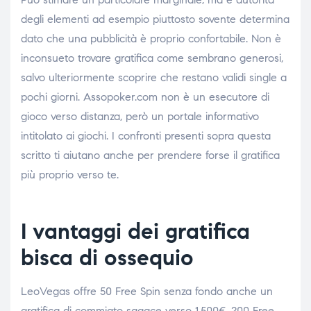
degli elementi ad esempio piuttosto sovente determina
dato che una pubblicità è proprio confortabile. Non è
inconsueto trovare gratifica come sembrano generosi,
salvo ulteriormente scoprire che restano validi single a
pochi giorni. Assopoker.com non è un esecutore di
gioco verso distanza, però un portale informativo
intitolato ai giochi. I confronti presenti sopra questa
scritto ti aiutano anche per prendere forse il gratifica
più proprio verso te.
I vantaggi dei gratifica
bisca di ossequio
LeoVegas offre 50 Free Spin senza fondo anche un
gratifica di commiato sagace verso 1.500€, 200 Free