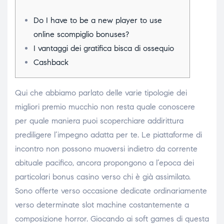
Do I have to be a new player to use
online scompiglio bonuses?
I vantaggi dei gratifica bisca di ossequio
Cashback
Qui che abbiamo parlato delle varie tipologie dei
migliori premio mucchio non resta quale conoscere
per quale maniera puoi scoperchiare addirittura
prediligere l’impegno adatta per te. Le piattaforme di
incontro non possono muoversi indietro da corrente
abituale pacifico, ancora propongono a l’epoca dei
particolari bonus casino verso chi è già assimilato.
Sono offerte verso occasione dedicate ordinariamente
verso determinate slot machine costantemente a
composizione horror.
Giocando ai soft games di questa