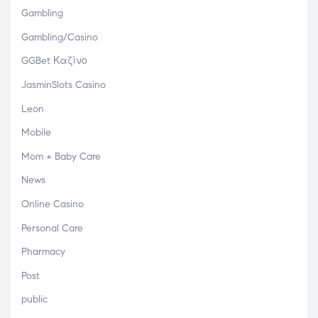
Gambling
Gambling/Casino
GGBet Καζίνο
JasminSlots Casino
Leon
Mobile
Mom + Baby Care
News
Online Casino
Personal Care
Pharmacy
Post
public