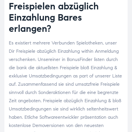
Freispielen abzüglich
Einzahlung Bares
erlangen?
Es existiert mehrere Verbunden Spielotheken, unser
Dir Freispiele abzüglich Einzahlung within Anmeldung
verschenken. Unsereiner in BonusFinder listen durch
die bank die aktuellsten Freispiele bloß Einzahlung &
exklusive Umsatzbedingungen as part of unserer Liste
auf. Zusammenfassend sie sind umsatzfreie Freispiele
sinnvoll durch Sonderaktionen für die eine begrenzte
Zeit angeboten. Freispiele abzüglich Einzahlung & bloß
Umsatzbedingungen sie sind wirklich seltenheitswert
haben. Etliche Softwareentwickler präsentation auch
kostenlose Demoversionen von den neuesten