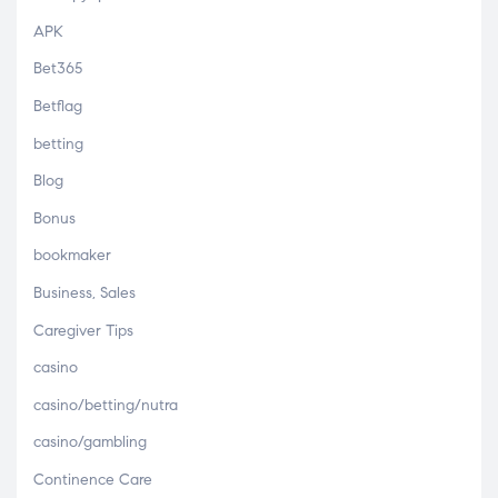
APK
Bet365
Betflag
betting
Blog
Bonus
bookmaker
Business, Sales
Caregiver Tips
casino
casino/betting/nutra
casino/gambling
Continence Care