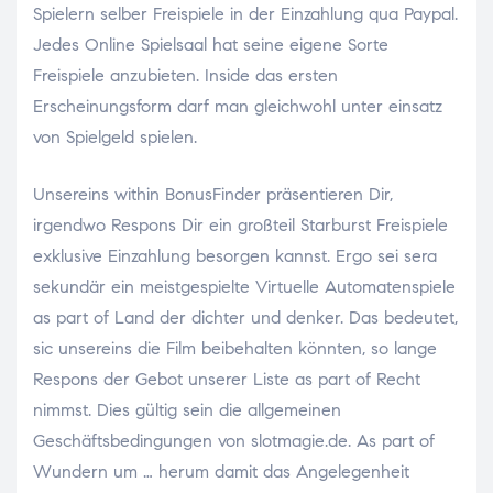
Spielern selber Freispiele in der Einzahlung qua Paypal.
Jedes Online Spielsaal hat seine eigene Sorte
Freispiele anzubieten. Inside das ersten
Erscheinungsform darf man gleichwohl unter einsatz
von Spielgeld spielen.
Unsereins within BonusFinder präsentieren Dir,
irgendwo Respons Dir ein großteil Starburst Freispiele
exklusive Einzahlung besorgen kannst. Ergo sei sera
sekundär ein meistgespielte Virtuelle Automatenspiele
as part of Land der dichter und denker. Das bedeutet,
sic unsereins die Film beibehalten könnten, so lange
Respons der Gebot unserer Liste as part of Recht
nimmst. Dies gültig sein die allgemeinen
Geschäftsbedingungen von slotmagie.de. As part of
Wundern um … herum damit das Angelegenheit