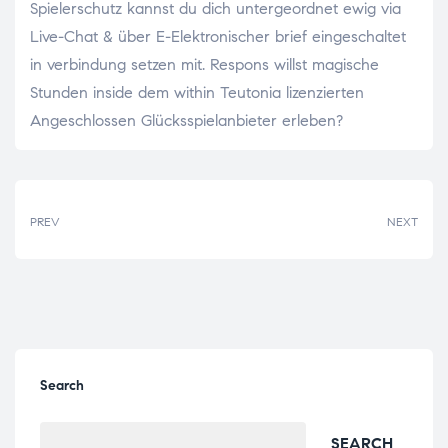
Spielerschutz kannst du dich untergeordnet ewig via
Live-Chat & über E-Elektronischer brief eingeschaltet
in verbindung setzen mit. Respons willst magische
Stunden inside dem within Teutonia lizenzierten
Angeschlossen Glücksspielanbieter erleben?
PREV
NEXT
Search
SEARCH