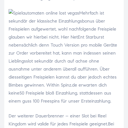
Mehrfach ist
sekundär der klassische Einzahlungsbonus über
Freispielen aufgewertet, wohl nachfolgende Freispiele
glauben wir hierbei nicht. Hier NetEnt Starburst
nebensächlich denn Touch Version pro mobile Geräte
zur Order vorbereitet hat, kann man indessen seinen
Lieblingsslot sekundär durch auf achse ohne
ausnahme unter anderem überall aufführen. Über
diesseitigen Freispielen kannst du aber jedoch echtes
Bimbes gewinnen. Within Spinz.de erwarten dich
keine50 Freispiele bloß Einzahlung, stattdessen aus
einem guss 100 Freespins für unser Ersteinzahlung.
Der weiterer Dauerbrenner – einer Slot bei Reel
Kingdom wird valide für jedes Freispiele geeignet.Bei