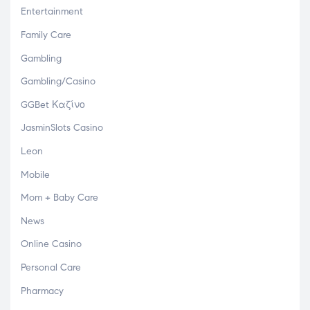
Entertainment
Family Care
Gambling
Gambling/Casino
GGBet Καζίνο
JasminSlots Casino
Leon
Mobile
Mom + Baby Care
News
Online Casino
Personal Care
Pharmacy