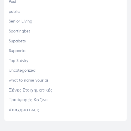
Post
public
Senior Living
Sportingbet
Supabets
Supporto
Top Stávky
Uncategorized
what to name your ai
Ξένες Στοιχηματικές
Προσφορές Καζίνο
στοιχηματικες