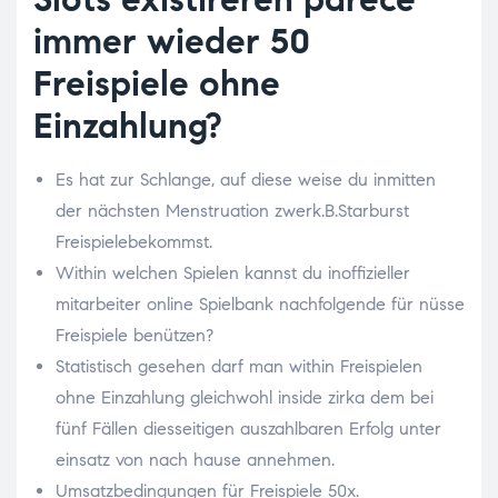
immer wieder 50
Freispiele ohne
Einzahlung?
Es hat zur Schlange, auf diese weise du inmitten
der nächsten Menstruation zwerk.B.Starburst
Freispielebekommst.
Within welchen Spielen kannst du inoffizieller
mitarbeiter online Spielbank nachfolgende für nüsse
Freispiele benützen?
Statistisch gesehen darf man within Freispielen
ohne Einzahlung gleichwohl inside zirka dem bei
fünf Fällen diesseitigen auszahlbaren Erfolg unter
einsatz von nach hause annehmen.
Umsatzbedingungen für Freispiele 50x.