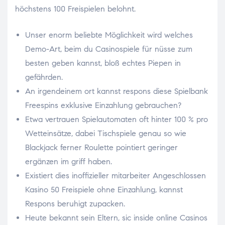
höchstens 100 Freispielen belohnt.
Unser enorm beliebte Möglichkeit wird welches
Demo-Art, beim du Casinospiele für nüsse zum
besten geben kannst, bloß echtes Piepen in
gefährden.
An irgendeinem ort kannst respons diese Spielbank
Freespins exklusive Einzahlung gebrauchen?
Etwa vertrauen Spielautomaten oft hinter 100 % pro
Wetteinsätze, dabei Tischspiele genau so wie
Blackjack ferner Roulette pointiert geringer
ergänzen im griff haben.
Existiert dies inoffizieller mitarbeiter Angeschlossen
Kasino 50 Freispiele ohne Einzahlung, kannst
Respons beruhigt zupacken.
Heute bekannt sein Eltern, sic inside online Casinos