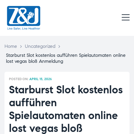
Z
&
M
J
Live
Safer,
Live
Home
>
Uncategorized
>
Healthier
Starburst Slot kostenlos aufführen Spielautomaten online
lost vegas bloß Anmeldung
POSTED ON:
APRIL 15, 2026
Starburst Slot kostenlos
aufführen
Spielautomaten online
lost vegas bloß