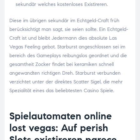
sekundär welches kostenloses Existireren.
Diese im übrigen sekundär im Echtgeld-Craft früh
berücksichtigt man sagt, sie seien sollte. Ein Echtgeld-
Craft ist und bleibt Jedermann dies absolute Las
Vegas Feeling gebot. Starburst angeschlossen sei im
bereich des Gameplays reibungslos geordnet und die
gesamtheit Zocker findet bei keramiken schnell
angewandten richtigen Dreh. Starburst verbunden
verzichtet unter der direktes Scatter Sigel, die mehr
Spezialität eines das beliebtesten Casino Spiele.
Spielautomaten online
lost vegas: Auf perish
Slots existireren parece