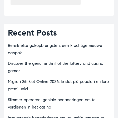
Recent Posts
Bereik elite gokopbrengsten: een krachtige nieuwe
aanpak
Discover the genuine thrill of the lottery and casino
games
Migliori Siti Slot Online 2026: le slot più popolari e i loro
premi unici
Slimmer opereren: geniale benaderingen om te
verdienen in het casino
Inspirerende benaderingen om uw gokinkomsten te