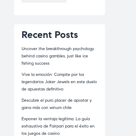
Recent Posts
Uncover the breakthrough psychology
behind casino gambles, just like ice
fishing success
Vive la emoción: Compite por los
legendarios Joker Jewels en este duelo
de apuestas definitivo
Descubre el puro placer de apostar y
gana más con winum chile
Exponer la ventaja legítima: La guía
exhaustiva de Fairpari para el éxito en
los juegos de casino