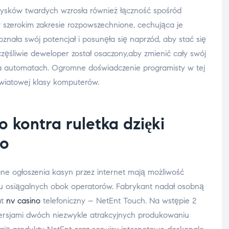
sków twardych wzrosła również łączność spośród
 szerokim zakresie rozpowszechnione, cechująca je
a swój potencjał i posunęła się naprzód, aby stać się
zęśliwie deweloper został osaczony,aby zmienić cały swój
 automatach. Ogromne doświadczenie programisty w tej
światowej klasy komputerów.
 kontra ruletka dzięki
wo
ne ogłoszenia kasyn przez internet mają możliwość
asu osiągalnych obok operatorów. Fabrykant nadał osobną
at
nv casino
telefoniczny – NetEnt Touch. Na wstępie 2
rsjami dwóch niezwykle atrakcyjnych produkowaniu