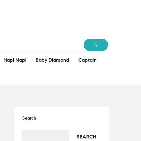
SEARCH
Hapi Napi
Baby Diamond
Captain
Search
SEARCH