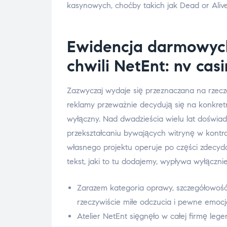
kasynowych, choćby takich jak Dead or Alive
Ewidencja darmowych
chwili NetEnt: nv cas
Zazwyczaj wydaje się przeznaczana na rze
reklamy przeważnie decydują się na konkret
wyłączny. Nad dwadzieścia wielu lat doświad
przekształcaniu bywających witrynę w kontr
własnego projektu operuje po części zdecydo
tekst, jaki to tu dodajemy, wypływa wyłączn
Zarazem kategoria oprawy, szczegółowość 
rzeczywiście miłe odczucia i pewne emocj
Atelier NetEnt sięgnęło w całej firmę leg