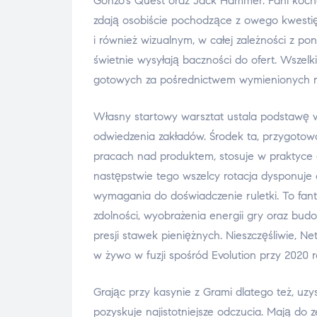
Gonzo’s Quest oraz Jack Hammer. Fani koch
zdają osobiście pochodzące z owego kwesti
i również wizualnym, w całej zależności z po
świetnie wysyłają baczności do ofert. Wszelk
gotowych za pośrednictwem wymienionych r
Własny startowy warsztat ustala podstawę 
odwiedzenia zakładów. Środek ta, przygotow
pracach nad produktem, stosuje w praktyce
następstwie tego wszelcy rotacja dysponuje 
wymagania do doświadczenie ruletki. To fan
zdolności, wyobrażenia energii gry oraz bud
presji stawek pieniężnych. Nieszczęśliwie, N
w żywo w fuzji spośród Evolution przy 2020 r
Grając przy kasynie z Grami dlatego też, uzysk
pozyskuje najistotniejsze odczucia. Mają do ze