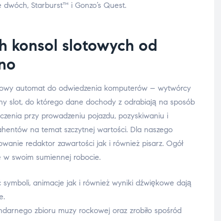
 dwóch, Starburst™ i Gonzo’s Quest.
 konsol slotowych od
ino
czowy automat do odwiedzenia komputerów – wytwórcy
ny slot, do którego dane dochody z odrabiają na sposób
czenia przy prowadzeniu pojazdu, pozyskiwaniu i
ahentów na temat szczytnej wartości. Dla naszego
wanie redaktor zawartości jak i również pisarz. Ogół
ie w swoim sumiennej robocie.
symboli, animacje jak i również wyniki dźwiękowe dają
e.
endarnego zbioru muzy rockowej oraz zrobiło spośród