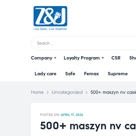
Z
&
J
Live
Search
Safer,
for:
Live
Company
Loyalty Program
CSR
Sh
Healthier
Lady care
Safe
Femax
Supreme
Home
>
Uncategorized
>
500+ maszyn nv cas
POSTED ON:
APRIL 17, 2026
500+ maszyn nv ca