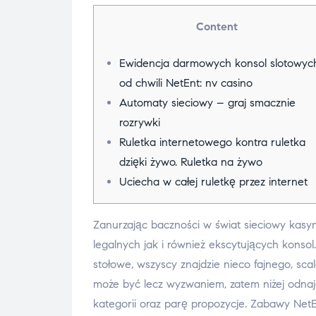
Content
Ewidencja darmowych konsol slotowyc
od chwili NetEnt: nv casino
Automaty sieciowy – graj smacznie
rozrywki
Ruletka internetowego kontra ruletka
dzięki żywo. Ruletka na żywo
Uciecha w całej ruletkę przez internet
Zanurzając baczności w świat sieciowy kasy
legalnych jak i również ekscytujących kons
stołowe, wszyscy znajdzie nieco fajnego, sc
może być lecz wyzwaniem, zatem niżej odnaj
kategorii oraz parę propozycje.
Zabawy NetEn