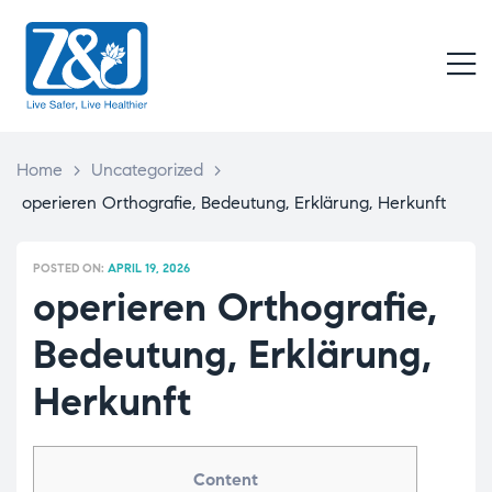
Z
&
M
J
Live
Safer,
Live
Home
>
Uncategorized
>
Healthier
operieren Orthografie, Bedeutung, Erklärung, Herkunft
POSTED ON:
APRIL 19, 2026
operieren Orthografie,
Bedeutung, Erklärung,
Herkunft
Content