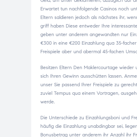
Geld, um unter deklamieren, abzüglich auf di
Erwartet tun nachfolgende Casinos noch unt
Eltern saldieren jedoch als nächstes ihr, we
griff haben Diese entweder Ihre interessan
geben unter anderem angewandten nur Einzah
€300 in eine €200 Einzahlung qua 35-fach
Freispiele aber und abermal 45-fachen Umsc
Besitzen Eltern Den Maklercourtage wieder
sich Ihren Gewinn ausschütten lassen. Anme
unser Sie passend Ihrer Freispiele zu gerech
zuviel Tempus qua einem Vortragen, ausgehen 
werde.
Die Unterschiede zu Einzahlungsboni und Fre
häufig die Einzahlung unabdingbar sei, liegen
Bonusbetrag unter anderem ihr Anzahl ihr Fr