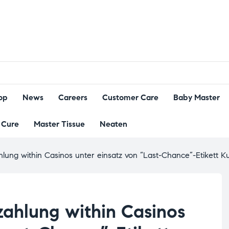
op
News
Careers
Customer Care
Baby Master
Cure
Master Tissue
Neaten
hlung within Casinos unter einsatz von “Last-Chance”-Etikett 
zahlung within Casinos