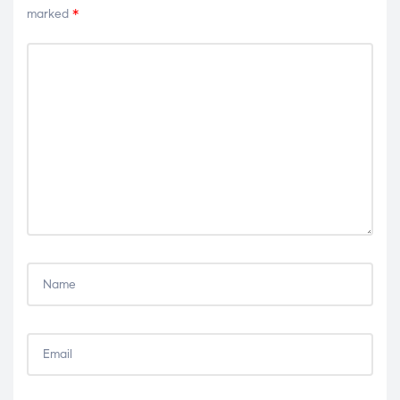
marked
*