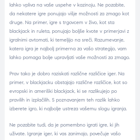
lahko vpliva na vaše uspehe v kazinoju. Ne pozabite,
da nekatere igre ponujajo višje možnosti za zmago kot
druge. Na primer, igre s trgovcem v živo, kot sta
blackjack in ruleta, ponujajo boljše kvote v primerjavi z
igralnimi avtomati, ki temeljijo na sreči. Razumevanje,
katera igra je najbolj primerna za vašo strategijo, vam
lahko pomaga bolje upravljati vaše možnosti za zmago.
Prav tako je dobro raziskati različne različice iger. Na
primer, v blackjacku obstajajo različne različice, kot so
evropski in ameriški blackjack, ki se razlikujejo po
pravilih in izplačilih. S poznavanjem teh razlik lahko
izberete igro, ki najbolje ustreza vašemu slogu igranja.
Ne pozabite tudi, da je pomembno igrati igre, ki jih
uživate. Igranje iger, ki vas zanimajo, povečuje vašo