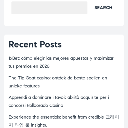
SEARCH
Recent Posts
1xBet: cómo elegir las mejores apuestas y maximizar
tus premios en 2026
The Tip Goat casino: ontdek de beste spellen en
unieke features
Apprendi a dominare i tavoli: abilità acquisite per i
concorsi Rolldorado Casino
Experience the essentials: benefit from credible 크레이
지 타임 룰 insights.