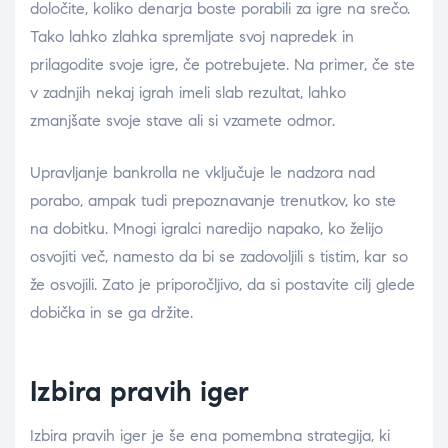
določite, koliko denarja boste porabili za igre na srečo.
Tako lahko zlahka spremljate svoj napredek in
prilagodite svoje igre, če potrebujete. Na primer, če ste
v zadnjih nekaj igrah imeli slab rezultat, lahko
zmanjšate svoje stave ali si vzamete odmor.
Upravljanje bankrolla ne vključuje le nadzora nad
porabo, ampak tudi prepoznavanje trenutkov, ko ste
na dobitku. Mnogi igralci naredijo napako, ko želijo
osvojiti več, namesto da bi se zadovoljili s tistim, kar so
že osvojili. Zato je priporočljivo, da si postavite cilj glede
dobička in se ga držite.
Izbira pravih iger
Izbira pravih iger je še ena pomembna strategija, ki