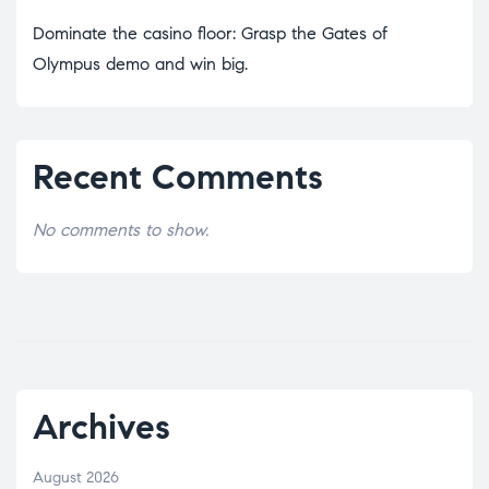
Dominate the casino floor: Grasp the Gates of
Olympus demo and win big.
Recent Comments
No comments to show.
Archives
August 2026