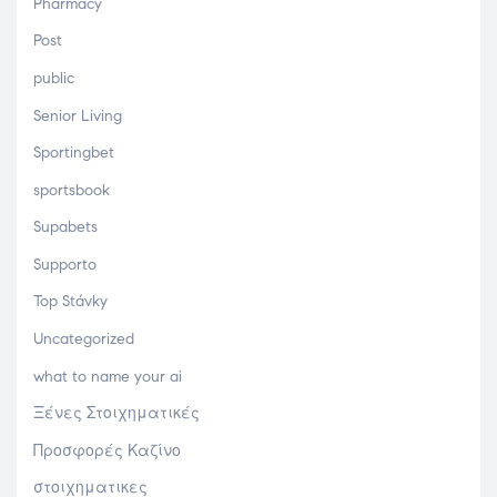
Pharmacy
Post
public
Senior Living
Sportingbet
sportsbook
Supabets
Supporto
Top Stávky
Uncategorized
what to name your ai
Ξένες Στοιχηματικές
Προσφορές Καζίνο
στοιχηματικες