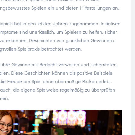
ungsbewusstes Spielen ein und bieten Hilfestellungen an.
spiels hat in den letzten Jahren zugenommen. Initiativen
mptome sind unerlässlich, um Spielern zu helfen, sicher
g zu erkennen. Geschichten von glücklichen Gewinnern
svollen Spielpraxis betrachtet werden.
e ihre Gewinne mit Bedacht verwalten und sicherstellen,
fallen. Diese Geschichten können als positive Beispiele
ie Freude am Spiel ohne übermäßige Risiken erlebt.
uch, die eigene Spielweise regelmäßig zu überprüfen
men.