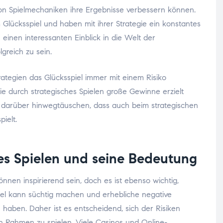
on Spielmechaniken ihre Ergebnisse verbessern können.
m Glücksspiel und haben mit ihrer Strategie ein konstantes
einen interessanten Einblick in die Welt der
greich zu sein.
Strategien das Glücksspiel immer mit einem Risiko
ie durch strategisches Spielen große Gewinne erzielt
cht darüber hinwegtäuschen, dass auch beim strategischen
ielt.
s Spielen und seine Bedeutung
nen inspirierend sein, doch es ist ebenso wichtig,
iel kann süchtig machen und erhebliche negative
aben. Daher ist es entscheidend, sich der Risiken
n Rahmen zu spielen. Viele Casinos und Online-