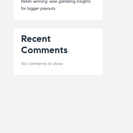
Relish winning: wise gambling insights
for bigger payouts
Recent
Comments
No comments to show.