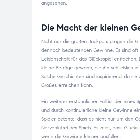
angesehen.
Die Macht der kleinen 
Nicht nur die großen Jackpots prägen die Gl
dennoch bedeutenden Gewinne. Es sind oft die
Leidenschaft für das Glücksspiel entfachen. 
kleine Beträge gewann, die ihn schließlich i
Solche Geschichten sind inspirierend, da s
Großes erreichen kann.
Ein weiterer erstaunlicher Fall ist der eines
und durch kontinuierliche kleine Gewinne e
Spieler betonte, dass es nicht nur um den 
Nervenkitzel des Spiels. Es zeigt, dass Glüc
wenn die Gewinne kleiner ausfallen.