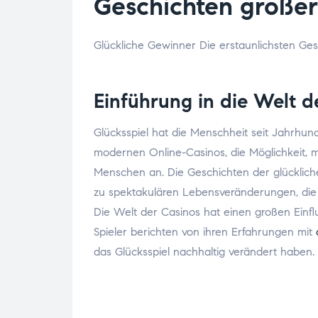
Geschichten großer
Glückliche Gewinner Die erstaunlichsten Ge
Einführung in die Welt d
Glücksspiel hat die Menschheit seit Jahrhunde
modernen Online-Casinos, die Möglichkeit, m
Menschen an. Die Geschichten der glücklic
zu spektakulären Lebensveränderungen, die 
Die Welt der Casinos hat einen großen Einf
Spieler berichten von ihren Erfahrungen mit
das Glücksspiel nachhaltig verändert haben.