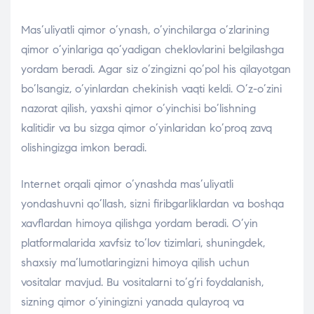
Mas’uliyatli qimor o’ynash, o’yinchilarga o’zlarining
qimor o’yinlariga qo’yadigan cheklovlarini belgilashga
yordam beradi. Agar siz o’zingizni qo’pol his qilayotgan
bo’lsangiz, o’yinlardan chekinish vaqti keldi. O’z-o’zini
nazorat qilish, yaxshi qimor o’yinchisi bo’lishning
kalitidir va bu sizga qimor o’yinlaridan ko’proq zavq
olishingizga imkon beradi.
Internet orqali qimor o’ynashda mas’uliyatli
yondashuvni qo’llash, sizni firibgarliklardan va boshqa
xavflardan himoya qilishga yordam beradi. O’yin
platformalarida xavfsiz to’lov tizimlari, shuningdek,
shaxsiy ma’lumotlaringizni himoya qilish uchun
vositalar mavjud. Bu vositalarni to’g’ri foydalanish,
sizning qimor o’yiningizni yanada qulayroq va