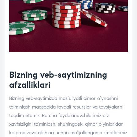
Bizning veb-saytimizning
afzalliklari
Bizning veb-saytimizda mas’uliyatli qimor o’ynashni
ta’minlash maqsadida foydali resurslar va tavsiyalarni
taqdim etamiz. Barcha foydalanuvchilarimiz o’z
xavfsizligini ta’minlash, shuningdek, qimor o’yinlaridan
ko’proq zavq olishlari uchun mo’ljallangan xizmatlarimiz