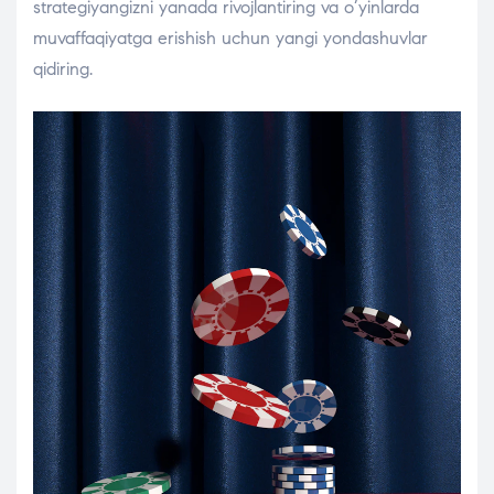
strategiyangizni yanada rivojlantiring va o’yinlarda
muvaffaqiyatga erishish uchun yangi yondashuvlar
qidiring.