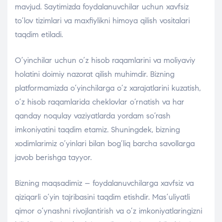
mavjud. Saytimizda foydalanuvchilar uchun xavfsiz
to’lov tizimlari va maxfiylikni himoya qilish vositalari
taqdim etiladi.
O’yinchilar uchun o’z hisob raqamlarini va moliyaviy
holatini doimiy nazorat qilish muhimdir. Bizning
platformamizda o’yinchilarga o’z xarajatlarini kuzatish,
o’z hisob raqamlarida cheklovlar o’rnatish va har
qanday noqulay vaziyatlarda yordam so’rash
imkoniyatini taqdim etamiz. Shuningdek, bizning
xodimlarimiz o’yinlari bilan bog’liq barcha savollarga
javob berishga tayyor.
Bizning maqsadimiz – foydalanuvchilarga xavfsiz va
qiziqarli o’yin tajribasini taqdim etishdir. Mas’uliyatli
qimor o’ynashni rivojlantirish va o’z imkoniyatlaringizni