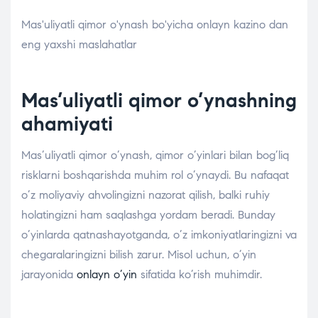
Mas'uliyatli qimor o'ynash bo'yicha onlayn kazino dan
eng yaxshi maslahatlar
Mas’uliyatli qimor o’ynashning
ahamiyati
Mas’uliyatli qimor o’ynash, qimor o’yinlari bilan bog’liq
risklarni boshqarishda muhim rol o’ynaydi. Bu nafaqat
o’z moliyaviy ahvolingizni nazorat qilish, balki ruhiy
holatingizni ham saqlashga yordam beradi. Bunday
o’yinlarda qatnashayotganda, o’z imkoniyatlaringizni va
chegaralaringizni bilish zarur. Misol uchun, o’yin
jarayonida
onlayn o’yin
sifatida ko’rish muhimdir.