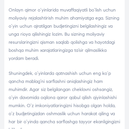
Onlayn qimor o’yinlarida muvaffaqiyatli bo’lish uchun
moliyaviy rejalashtirish muhim ahamiyatga ega. Sizning
o’yin uchun ajratilgan budjetingizni belgilashingiz va
unga rioya qilishingiz lozim. Bu sizning moliyaviy
resurslaringizni qisman saqlab qolishga va hayotdagi
boshqa muhim xarajatlaringizga ta’sir qilmaslikka
yordam beradi.
Shuningdek, o’yinlarda qatnashish uchun eng ko’p
qancha mablag’ni sarflashni aniqlashingiz ham
muhimdir. Agar siz belgilangan cheklovni oshsangiz,
o’yin davomida oqilona qaror qabul qilish qiyinlashishi
mumkin. O’z imkoniyatlaringizni hisobga olgan holda,
o’z budjetingizdan oshmaslik uchun harakat qiling va
har bir o’yinda qancha sarflashga tayyor ekanligingizni