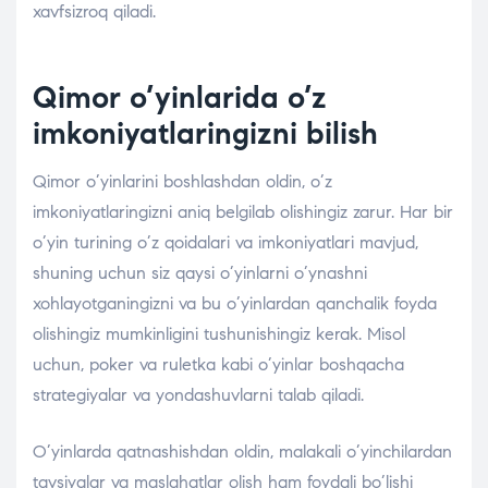
xavfsizroq qiladi.
Qimor o’yinlarida o’z
imkoniyatlaringizni bilish
Qimor o’yinlarini boshlashdan oldin, o’z
imkoniyatlaringizni aniq belgilab olishingiz zarur. Har bir
o’yin turining o’z qoidalari va imkoniyatlari mavjud,
shuning uchun siz qaysi o’yinlarni o’ynashni
xohlayotganingizni va bu o’yinlardan qanchalik foyda
olishingiz mumkinligini tushunishingiz kerak. Misol
uchun, poker va ruletka kabi o’yinlar boshqacha
strategiyalar va yondashuvlarni talab qiladi.
O’yinlarda qatnashishdan oldin, malakali o’yinchilardan
tavsiyalar va maslahatlar olish ham foydali bo’lishi