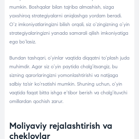
mumkin. Boshqalar bilan tajriba almashish, sizga
yaxshiroq strategiyalarni aniqlashga yordam beradi.
O’z imkoniyatlaringizni bilish orqali, siz o’zingizning o’yin
strategiyalaringizni yanada samarali qilish imkoniyatiga
ega bo’lasiz.
Bundan tashqari, o’yinlar vaqtida diqqatni to’plash juda
muhimdir. Agar siz o’yin paytida chalg’itsangiz, bu
sizning qarorlaringizni yomonlashtirishi va natijaga
salbiy ta’sir ko’rsatishi mumkin. Shuning uchun, o’yin
vaqtida faqat bitta ishga e’tibor berish va chalg’ituvchi
omillardan qochish zarur.
Moliyaviy rejalashtirish va
cheklovlar