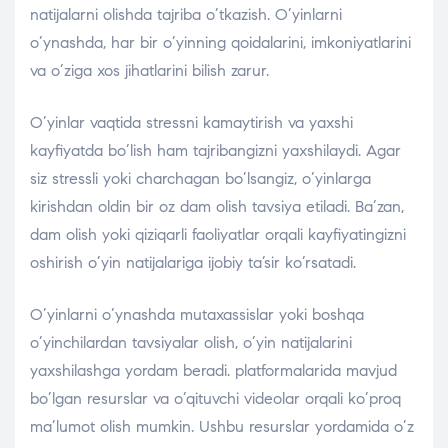
natijalarni olishda tajriba o’tkazish. O’yinlarni
o’ynashda, har bir o’yinning qoidalarini, imkoniyatlarini
va o’ziga xos jihatlarini bilish zarur.
O’yinlar vaqtida stressni kamaytirish va yaxshi
kayfiyatda bo’lish ham tajribangizni yaxshilaydi. Agar
siz stressli yoki charchagan bo’lsangiz, o’yinlarga
kirishdan oldin bir oz dam olish tavsiya etiladi. Ba’zan,
dam olish yoki qiziqarli faoliyatlar orqali kayfiyatingizni
oshirish o’yin natijalariga ijobiy ta’sir ko’rsatadi.
O’yinlarni o’ynashda mutaxassislar yoki boshqa
o’yinchilardan tavsiyalar olish, o’yin natijalarini
yaxshilashga yordam beradi. platformalarida mavjud
bo’lgan resurslar va o’qituvchi videolar orqali ko’proq
ma’lumot olish mumkin. Ushbu resurslar yordamida o’z