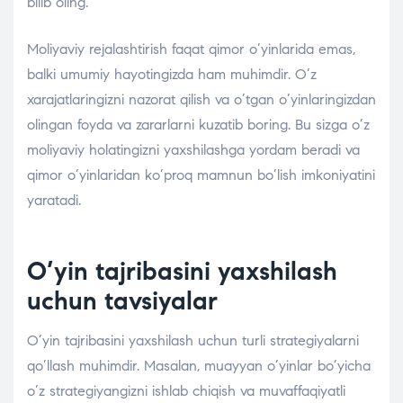
bilib oling.
Moliyaviy rejalashtirish faqat qimor o’yinlarida emas,
balki umumiy hayotingizda ham muhimdir. O’z
xarajatlaringizni nazorat qilish va o’tgan o’yinlaringizdan
olingan foyda va zararlarni kuzatib boring. Bu sizga o’z
moliyaviy holatingizni yaxshilashga yordam beradi va
qimor o’yinlaridan ko’proq mamnun bo’lish imkoniyatini
yaratadi.
O’yin tajribasini yaxshilash
uchun tavsiyalar
O’yin tajribasini yaxshilash uchun turli strategiyalarni
qo’llash muhimdir. Masalan, muayyan o’yinlar bo’yicha
o’z strategiyangizni ishlab chiqish va muvaffaqiyatli