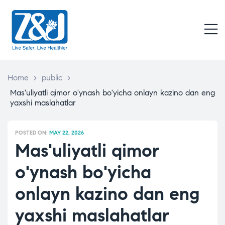
Z
&
M
J
Live
Safer,
Live
Home
>
public
>
Healthier
Mas'uliyatli qimor o'ynash bo'yicha onlayn kazino dan eng
yaxshi maslahatlar
POSTED ON:
MAY 22, 2026
Mas'uliyatli qimor
o'ynash bo'yicha
onlayn kazino dan eng
yaxshi maslahatlar