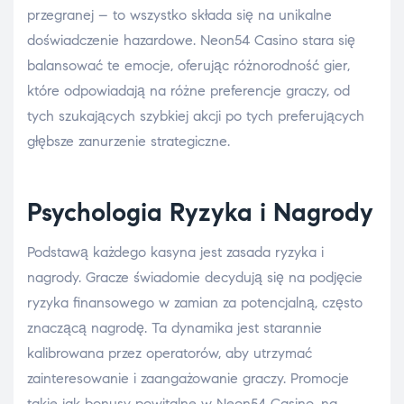
przegranej – to wszystko składa się na unikalne
doświadczenie hazardowe. Neon54 Casino stara się
balansować te emocje, oferując różnorodność gier,
które odpowiadają na różne preferencje graczy, od
tych szukających szybkiej akcji po tych preferujących
głębsze zanurzenie strategiczne.
Psychologia Ryzyka i Nagrody
Podstawą każdego kasyna jest zasada ryzyka i
nagrody. Gracze świadomie decydują się na podjęcie
ryzyka finansowego w zamian za potencjalną, często
znaczącą nagrodę. Ta dynamika jest starannie
kalibrowana przez operatorów, aby utrzymać
zainteresowanie i zaangażowanie graczy. Promocje
takie jak bonusy powitalne w Neon54 Casino, na