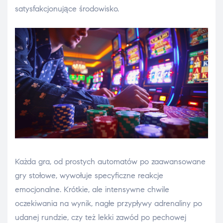
satysfakcjonujące środowisko.
Każda gra, od prostych automatów po zaawansowane
gry stołowe, wywołuje specyficzne reakcje
emocjonalne. Krótkie, ale intensywne chwile
oczekiwania na wynik, nagłe przypływy adrenaliny po
udanej rundzie, czy też lekki zawód po pechowej