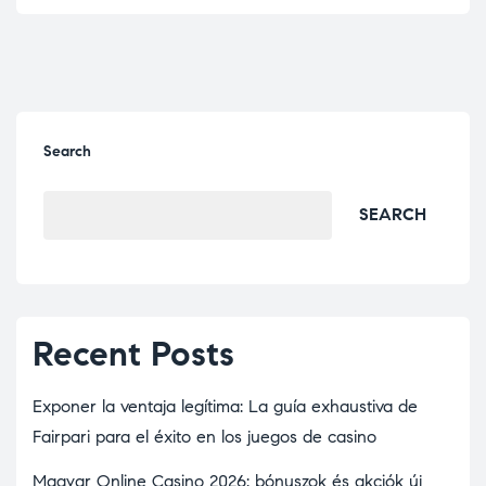
Search
SEARCH
Recent Posts
Exponer la ventaja legítima: La guía exhaustiva de
Fairpari para el éxito en los juegos de casino
Magyar Online Casino 2026: bónuszok és akciók új