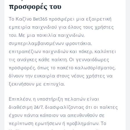
προσφορές του
Το Καζίνο Bet365 προσφέρει μια εξαιρετική
εμπειρία παιχνιδιού για όλους τους χρήστες
του. Με μια ποικιλία παιχνιδιών,
συμπεριλαμβανομένων φρουτάκια,
επιτραπέζιων παιχνιδιών και πόκερ, καλύπτει
τις ανάγκες κάθε παίκτη. Οι γενναιόδωρες
προσφορές, όπως το πακέτο καλωσορίσματος,
δίνουν την ευκαιρία στους νέους χρήστες να
ξεκινήσουν με επιτυχία.
Επιπλέον, η υποστήριξη πελατών είναι
διαθέσιμη 24/7, διασφαλίζοντας ότι οι παίκτες
έχουν πάντα κάποιον να απευθυνθούν σε
περίπτωση ερωτήσεων ή προβλημάτων. Το