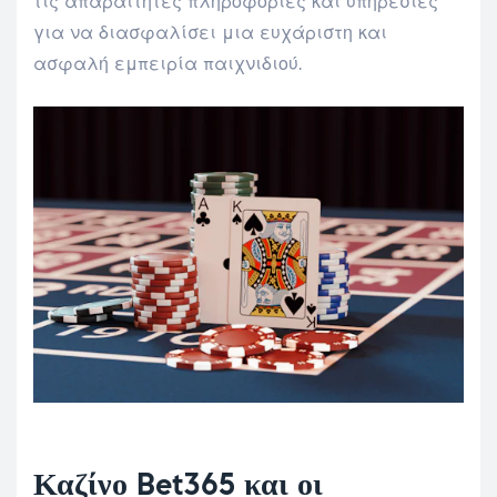
τις απαραίτητες πληροφορίες και υπηρεσίες
για να διασφαλίσει μια ευχάριστη και
ασφαλή εμπειρία παιχνιδιού.
Καζίνο Bet365 και οι