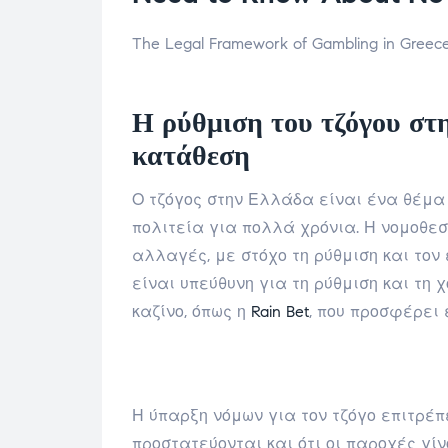
The Legal Framework of Gambling in Gree
Η ρύθμιση του τζόγου στ
κατάθεση
Ο τζόγος στην Ελλάδα είναι ένα θέμα 
πολιτεία για πολλά χρόνια. Η νομοθεσ
αλλαγές, με στόχο τη ρύθμιση και τον
είναι υπεύθυνη για τη ρύθμιση και τη 
καζίνο, όπως η
Rain Bet
, που προσφέρει 
Η ύπαρξη νόμων για τον τζόγο επιτρέπ
προστατεύονται και ότι οι παροχές γίν