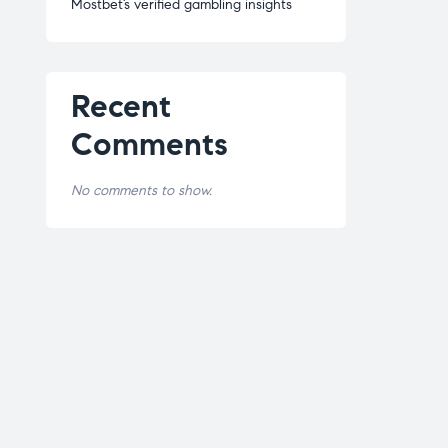
Mostbet’s verified gambling insights
Recent
Comments
No comments to show.