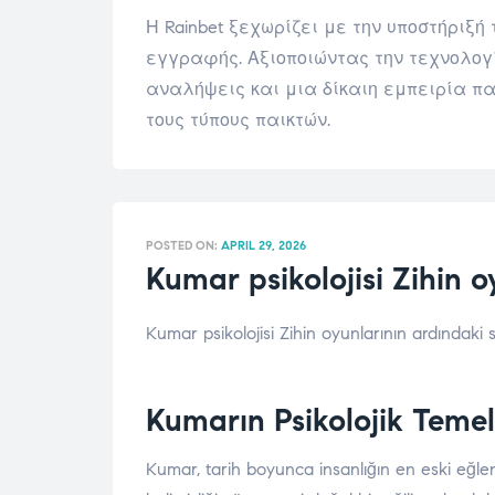
Η Rainbet ξεχωρίζει με την υποστήριξή 
εγγραφής. Αξιοποιώντας την τεχνολογί
αναλήψεις και μια δίκαιη εμπειρία παι
τους τύπους παικτών.
POSTED ON:
APRIL 29, 2026
Kumar psikolojisi Zihin o
Kumar psikolojisi Zihin oyunlarının ardındaki s
Kumarın Psikolojik Temel
Kumar, tarih boyunca insanlığın en eski eğlenc