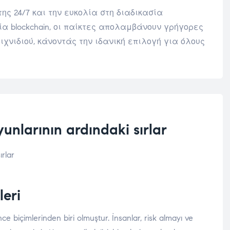
της 24/7 και την ευκολία στη διαδικασία
α blockchain, οι παίκτες απολαμβάνουν γρήγορες
χνιδιού, κάνοντάς την ιδανική επιλογή για όλους
yunlarının ardındaki sırlar
ırlar
leri
e biçimlerinden biri olmuştur. İnsanlar, risk almayı ve