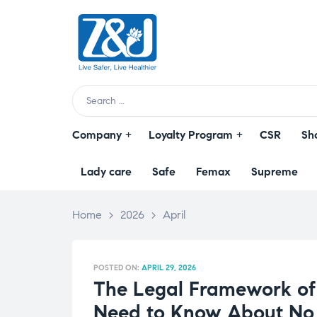
Z
&
J
Live
Search
Safer,
for:
Live
Company
Loyalty Program
CSR
Sh
Healthier
Lady care
Safe
Femax
Supreme
Home
>
2026
>
April
POSTED ON:
APRIL 29, 2026
The Legal Framework of
Need to Know About No 