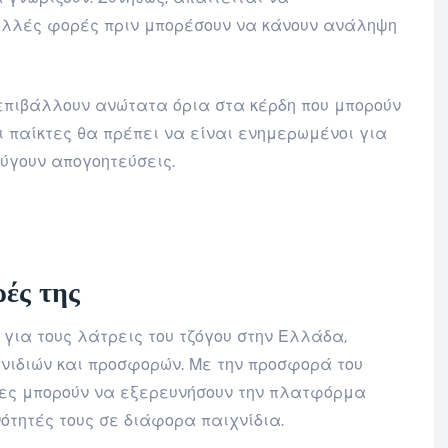
πολλές φορές πριν μπορέσουν να κάνουν ανάληψη
 επιβάλλουν ανώτατα όρια στα κέρδη που μπορούν
ι παίκτες θα πρέπει να είναι ενημερωμένοι για
ύγουν απογοητεύσεις.
ρές της
ή για τους λάτρεις του τζόγου στην Ελλάδα,
νιδιών και προσφορών. Με την προσφορά του
κτες μπορούν να εξερευνήσουν την πλατφόρμα
νότητές τους σε διάφορα παιχνίδια.