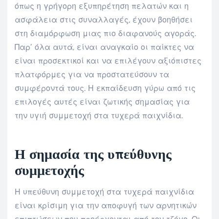
όπως η γρήγορη εξυπηρέτηση πελατών και η
ασφάλεια στις συναλλαγές, έχουν βοηθήσει
στη διαμόρφωση μιας πιο διαφανούς αγοράς.
Παρ’ όλα αυτά, είναι αναγκαίο οι παίκτες να
είναι προσεκτικοί και να επιλέγουν αξιόπιστες
πλατφόρμες για να προστατεύσουν τα
συμφέροντά τους. Η εκπαίδευση γύρω από τις
επιλογές αυτές είναι ζωτικής σημασίας για
την υγιή συμμετοχή στα τυχερά παιχνίδια.
Η σημασία της υπεύθυνης
συμμετοχής
Η υπεύθυνη συμμετοχή στα τυχερά παιχνίδια
είναι κρίσιμη για την αποφυγή των αρνητικών