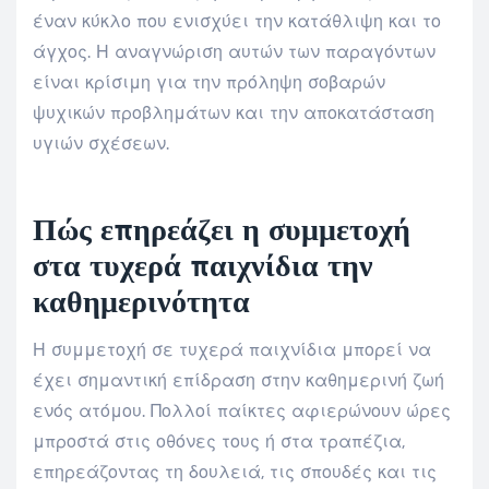
έναν κύκλο που ενισχύει την κατάθλιψη και το
άγχος. Η αναγνώριση αυτών των παραγόντων
είναι κρίσιμη για την πρόληψη σοβαρών
ψυχικών προβλημάτων και την αποκατάσταση
υγιών σχέσεων.
Πώς επηρεάζει η συμμετοχή
στα τυχερά παιχνίδια την
καθημερινότητα
Η συμμετοχή σε τυχερά παιχνίδια μπορεί να
έχει σημαντική επίδραση στην καθημερινή ζωή
ενός ατόμου. Πολλοί παίκτες αφιερώνουν ώρες
μπροστά στις οθόνες τους ή στα τραπέζια,
επηρεάζοντας τη δουλειά, τις σπουδές και τις