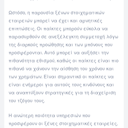
Ωστόσο, η παρουσία ξένων στοιχηματικών
εταιρειών μπορεί να έχει και αρνητικές
επιπτώσεις. Οι παίκτες μπορούν εύκολα να
παρασυρθούν σε ανεξέλεγκτη συμμετοχή λόγω
της διαρκούς προώθησης και των μπόνους που
προσφέρονται. Αυτό μπορεί να αυξήσει την
πιθανότητα εθισμού, καθώς οι παίκτες είναι πιο
πιθανό να χάνουν την αίσθηση του χρόνου και
των χρημάτων. Είναι σημαντικό οι παίκτες να
είναι ενήμεροι για αυτούς τους κινδύνους και
να αναπτύξουν στρατηγικές για τη διαχείριση
του τζόγου τους.
Η ανώτερη ποιότητα υπηρεσιών που
προσφέρουν οι ξένες στοιχηματικές εταιρείες,