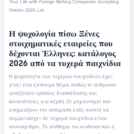
Your Life with Foreign Betting Companies Accepting
Greeks 2026 List
Η ψυχολογία πίσω Ξένες
στοιχηματικές εταιρείες που
δέχονται Έλληνες: κατάλογος
2026 από τα τυχερά παιχνίδια
Η ψυχολογία των τυχερών παιχνιδιών έχει
γίνει ένα επίκαιρο θέμα, καθώς οι άνθρωποι
αναζητούν τρόπους διασκέδασης και
δυνατότητες για κέρδη. Οι μηχανισμοί που
επηρεάζουν την απόφαση ενός παίκτη να
συμμετάσχει σε τυχερά παιχνίδια είναι
πολυάριθμοι. Το αίσθημα του κινδύνου και η