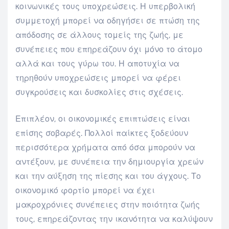
κοινωνικές τους υποχρεώσεις. Η υπερβολική
συμμετοχή μπορεί να οδηγήσει σε πτώση της
απόδοσης σε άλλους τομείς της ζωής, με
συνέπειες που επηρεάζουν όχι μόνο το άτομο
αλλά και τους γύρω του. Η αποτυχία να
τηρηθούν υποχρεώσεις μπορεί να φέρει
συγκρούσεις και δυσκολίες στις σχέσεις.
Επιπλέον, οι οικονομικές επιπτώσεις είναι
επίσης σοβαρές. Πολλοί παίκτες ξοδεύουν
περισσότερα χρήματα από όσα μπορούν να
αντέξουν, με συνέπεια την δημιουργία χρεών
και την αύξηση της πίεσης και του άγχους. Το
οικονομικό φορτίο μπορεί να έχει
μακροχρόνιες συνέπειες στην ποιότητα ζωής
τους, επηρεάζοντας την ικανότητα να καλύψουν