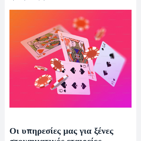
Οι υπηρεσίες μας για ξένες