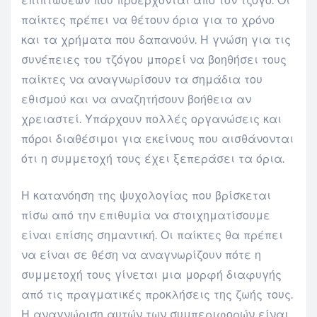
επιπτώσεων που προέρχονται από τον τζόγο. Οι
παίκτες πρέπει να θέτουν όρια για το χρόνο
και τα χρήματα που δαπανούν. Η γνώση για τις
συνέπειες του τζόγου μπορεί να βοηθήσει τους
παίκτες να αναγνωρίσουν τα σημάδια του
εθισμού και να αναζητήσουν βοήθεια αν
χρειαστεί. Υπάρχουν πολλές οργανώσεις και
πόροι διαθέσιμοι για εκείνους που αισθάνονται
ότι η συμμετοχή τους έχει ξεπεράσει τα όρια.
Η κατανόηση της ψυχολογίας που βρίσκεται
πίσω από την επιθυμία να στοιχηματίσουμε
είναι επίσης σημαντική. Οι παίκτες θα πρέπει
να είναι σε θέση να αναγνωρίζουν πότε η
συμμετοχή τους γίνεται μια μορφή διαφυγής
από τις πραγματικές προκλήσεις της ζωής τους.
Η αναγνώριση αυτών των συμπεριφορών είναι