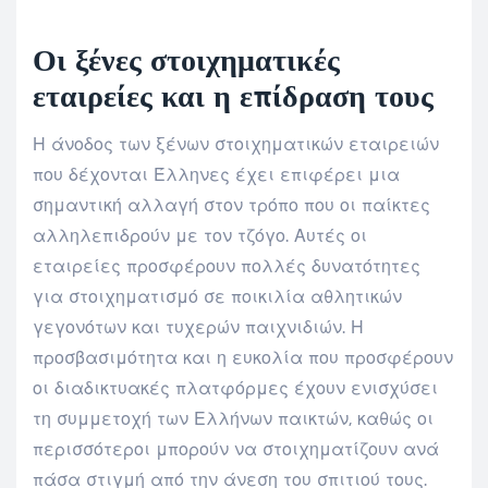
Οι ξένες στοιχηματικές
εταιρείες και η επίδραση τους
Η άνοδος των ξένων στοιχηματικών εταιρειών
που δέχονται Έλληνες έχει επιφέρει μια
σημαντική αλλαγή στον τρόπο που οι παίκτες
αλληλεπιδρούν με τον τζόγο. Αυτές οι
εταιρείες προσφέρουν πολλές δυνατότητες
για στοιχηματισμό σε ποικιλία αθλητικών
γεγονότων και τυχερών παιχνιδιών. Η
προσβασιμότητα και η ευκολία που προσφέρουν
οι διαδικτυακές πλατφόρμες έχουν ενισχύσει
τη συμμετοχή των Ελλήνων παικτών, καθώς οι
περισσότεροι μπορούν να στοιχηματίζουν ανά
πάσα στιγμή από την άνεση του σπιτιού τους.