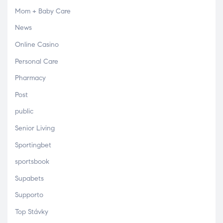
Mom + Baby Care
News
Online Casino
Personal Care
Pharmacy
Post
public
Senior Living
Sportingbet
sportsbook
Supabets
Supporto
Top Stávky