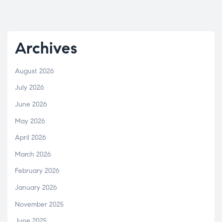
Archives
August 2026
July 2026
June 2026
May 2026
April 2026
March 2026
February 2026
January 2026
November 2025
June 2025