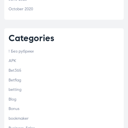
October 2020
Categories
! Без рубрики
APK
Bet365
Betflag
betting
Blog
Bonus
bookmaker