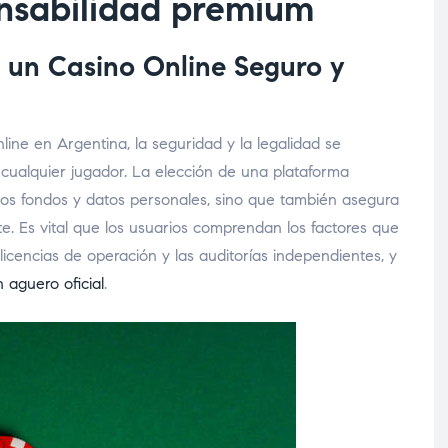
nsabilidad premium
r un Casino Online Seguro y
line en Argentina, la seguridad y la legalidad se
cualquier jugador. La elección de una plataforma
 los fondos y datos personales, sino que también asegura
e. Es vital que los usuarios comprendan los factores que
licencias de operación y las auditorías independientes, y
 aguero oficial
.