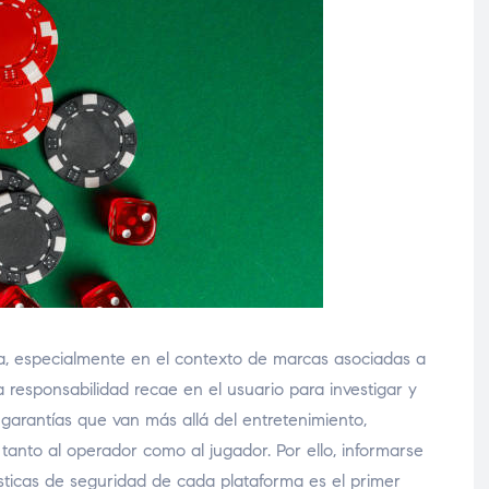
ea, especialmente en el contexto de marcas asociadas a
 responsabilidad recae en el usuario para investigar y
e garantías que van más allá del entretenimiento,
anto al operador como al jugador. Por ello, informarse
ísticas de seguridad de cada plataforma es el primer