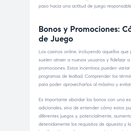
paso hacia una actitud de juego responsable
Bonos y Promociones: C
de Juego
Los casinos online, incluyendo aquellos que
suelen atraer a nuevos usuarios y fidelizar 
promociones. Estos incentivos pueden variar
programas de lealtad. Comprender los términ
para poder aprovecharlos al máximo y evita
Es importante abordar los bonos con una estra
adicionales, sino de entender cómo estos pu
diferentes juegos y, potencialmente, aumenta
detenidamente los requisitos de apuesta y la