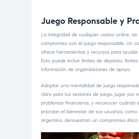
Juego Responsable y Pro
La integridad de cualquier casino online, sin
compromiso con el juego responsable. Un ca
ofrece herramientas y recursos para ayudar 
Esto puede incluir límites de depósito, límit
información de organizaciones de apoyo.
Adoptar una mentalidad de juego responsable
claro para tus sesiones de juego, jugar por
problemas financieros, y reconocer cuándo 
priorizan el bienestar de sus usuarios, como
argentino, demuestran un compromiso ético q