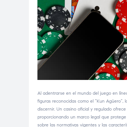
Al adentrarse en el mundo del juego en lín
figuras reconocidas como el “Kun Agüero”, la
discernir. Un casino oficial y regulado ofrec
proporcionando un marco legal que protege t
sobre las normativas vigentes y las caracter