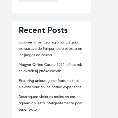
Recent Posts
Exponer la ventaja legítima: La guía
exhaustiva de Fairpari para el éxito en
los juegos de casino
Magyar Online Casino 2026: bónuszok
és akciók új játékosoknak
Exploring unique game features that
elevate your online casino experience
Desbloquea victorias reales en casino
aguero apuesta inteligentemente para
tener éxito