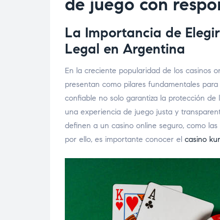
de juego con respo
La Importancia de Elegi
Legal en Argentina
En la creciente popularidad de los casinos on
presentan como pilares fundamentales para 
confiable no solo garantiza la protección de
una experiencia de juego justa y transparent
definen a un casino online seguro, como las 
por ello, es importante conocer el
casino kun