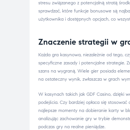
stresu związanego z potencjalną stratą śro
sprawdzać, które funkcje bonusowe są najbard
użytkownika i dostępnych opcjach, co wszyst
Znaczenie strategii w g
Każda gra kasynowa, niezależnie od tego, czy
specyficzne zasady i potencjalne strategie. 
szans na wygraną. Wiele gier posiada elem
na ostateczny wynik, zwłaszcza w grach wym
W kasynach takich jak GDF Casino, dzięki w
podejścia. Czy bardziej opłaca się stosować
najlepsze momenty na dobieranie karty w bl
analizując zachowanie gry w trybie demonst
podczas gry na realne pieniądze.