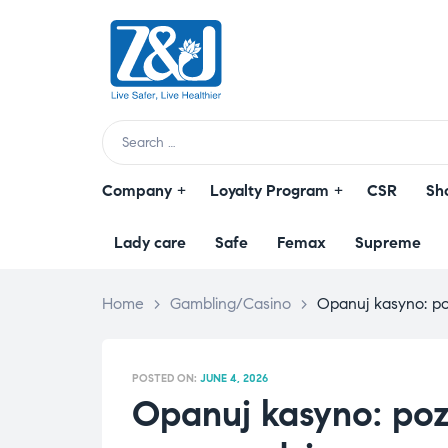
Z
&
J
Live
Search
Safer,
for:
Live
Company
Loyalty Program
CSR
Sh
Healthier
Lady care
Safe
Femax
Supreme
Home
>
Gambling/Casino
>
Opanuj kasyno: p
POSTED ON:
JUNE 4, 2026
Opanuj kasyno: poz