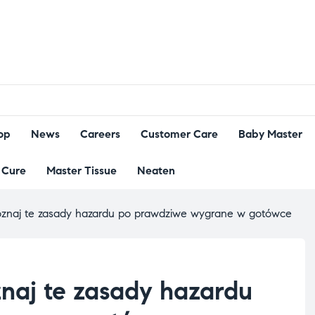
op
News
Careers
Customer Care
Baby Master
Cure
Master Tissue
Neaten
oznaj te zasady hazardu po prawdziwe wygrane w gotówce
naj te zasady hazardu