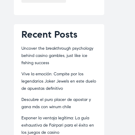
Recent Posts
Uncover the breakthrough psychology
behind casino gambles, just like ice
fishing success
Vive la emoción: Compite por los
legendarios Joker Jewels en este duelo
de apuestas definitivo
Descubre el puro placer de apostar y
gana más con winum chile
Exponer la ventaja legítima: La guía
exhaustiva de Fairpari para el éxito en
los juegos de casino