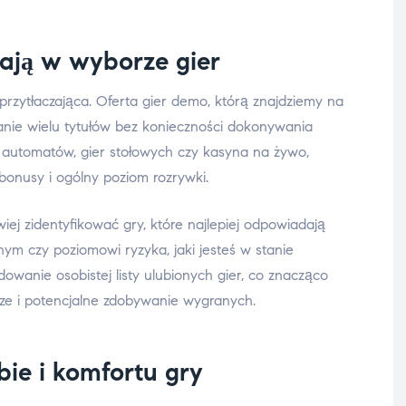
ją w wyborze gier
rzytłaczająca. Oferta gier demo, którą znajdziemy na
nie wielu tytułów bez konieczności dokonywania
 automatów, gier stołowych czy kasyna na żywo,
 bonusy i ogólny poziom rozrywki.
wiej zidentyfikować gry, które najlepiej odpowiadają
ym czy poziomowi ryzyka, jaki jesteś w stanie
wanie osobistej listy ulubionych gier, co znacząco
dze i potencjalne zdobywanie wygranych.
ie i komfortu gry