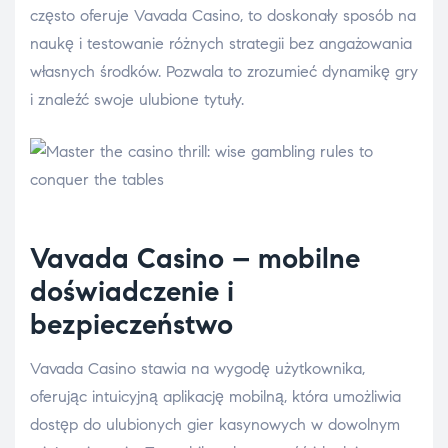
często oferuje Vavada Casino, to doskonały sposób na
naukę i testowanie różnych strategii bez angażowania
własnych środków. Pozwala to zrozumieć dynamikę gry
i znaleźć swoje ulubione tytuły.
Vavada Casino – mobilne
doświadczenie i
bezpieczeństwo
Vavada Casino stawia na wygodę użytkownika,
oferując intuicyjną aplikację mobilną, która umożliwia
dostęp do ulubionych gier kasynowych w dowolnym