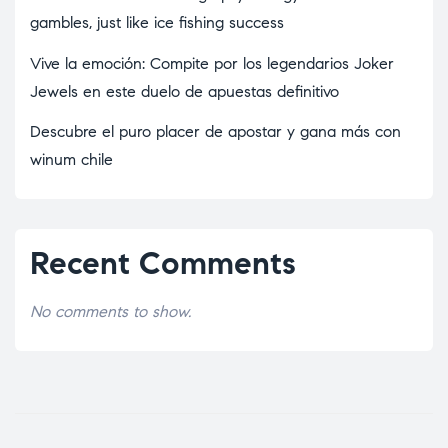
gambles, just like ice fishing success
Vive la emoción: Compite por los legendarios Joker
Jewels en este duelo de apuestas definitivo
Descubre el puro placer de apostar y gana más con
winum chile
Recent Comments
No comments to show.