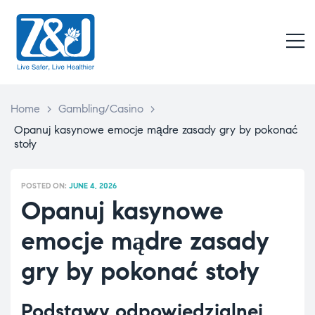
Z
&
M
J
Live
Safer,
Live
Home
>
Gambling/Casino
>
Healthier
Opanuj kasynowe emocje mądre zasady gry by pokonać
stoły
POSTED ON:
JUNE 4, 2026
Opanuj kasynowe
emocje mądre zasady
gry by pokonać stoły
Podstawy odpowiedzialnej