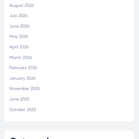
August 2026
July 2026
June 2026
May 2026
April 2026
March 2026
February 2026
January 2026
November 2025
June 2025
October 2020