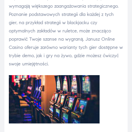
wymagają większego zaangażowania strategicznego.
Poznanie podstawowych strategii dla każdej z tych
gier, na przykład strategii w blackjacku czy
optymalnych zakładów w ruletce, może znacząco
poprawić Twoje szanse na wygraną. Janusz Online
Casino oferuje zarówno warianty tych gier dostępne w
trybie demo, jak i gry na żywo, gdzie możesz ćwiczyć
swoje umiejętności.