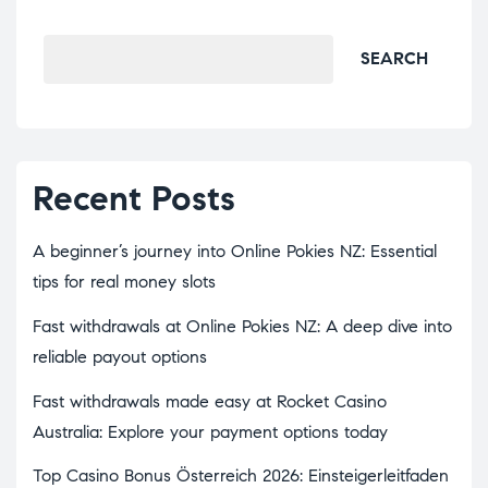
SEARCH
Recent Posts
A beginner’s journey into Online Pokies NZ: Essential
tips for real money slots
Fast withdrawals at Online Pokies NZ: A deep dive into
reliable payout options
Fast withdrawals made easy at Rocket Casino
Australia: Explore your payment options today
Top Casino Bonus Österreich 2026: Einsteigerleitfaden