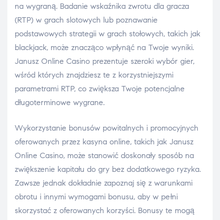
na wygraną. Badanie wskaźnika zwrotu dla gracza
(RTP) w grach slotowych lub poznawanie
podstawowych strategii w grach stołowych, takich jak
blackjack, może znacząco wpłynąć na Twoje wyniki.
Janusz Online Casino prezentuje szeroki wybór gier,
wśród których znajdziesz te z korzystniejszymi
parametrami RTP, co zwiększa Twoje potencjalne
długoterminowe wygrane.
Wykorzystanie bonusów powitalnych i promocyjnych
oferowanych przez kasyna online, takich jak Janusz
Online Casino, może stanowić doskonały sposób na
zwiększenie kapitału do gry bez dodatkowego ryzyka.
Zawsze jednak dokładnie zapoznaj się z warunkami
obrotu i innymi wymogami bonusu, aby w pełni
skorzystać z oferowanych korzyści. Bonusy te mogą