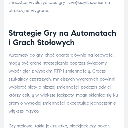
znacząco wydłużyć czas gry i zwiększyć szanse na
atrakcyjne wygrane.
Strategie Gry na Automatach
i Grach Stołowych
Automaty do gry, choć oparte głównie na losowości,
mogą być grane strategicznie poprzez świadomy
wybór gier z wysokim RTP i zmiennością. Gracze
szukający częstszych, mniejszych wygranych powinni
wybierać sloty o niższej zmienności, podczas gdy ci,
którzy celują w większe jackpoty, mogą skłaniać się ku
grom o wysokiej zmienności, akceptując jednocześnie
większe ryzyko.
Gry stołowe, takie jak ruletka, blackjack czy poker,