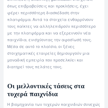
όπως επιβραβεύσεις και προκλήσεις, έχει
φέρει περισσότερη διασκέδαση στην
πλατφόρμα. Αυτά τα στοιχεία ενθαρρύνουν
τους παίκτες να αλληλεπιδρούν περισσότερο
με την πλατφόρμα και να εξερευνούν νέα
παιχνίδια, ενισχύοντας την αφοσίωσή τους.
Μέσα σε αυτό το πλαίσιο, οι ξένες
στοιχηματικές εταιρείες δημιουργούν μια
μοναδική εμπειρία που προσελκύει και
διατηρεί τους πελάτες τους.
Οι μελλοντικές τάσεις στα
τυχερά παιχνίδια
Η βιομηχανία των τυχερών παιχνιδιών συνεχώς