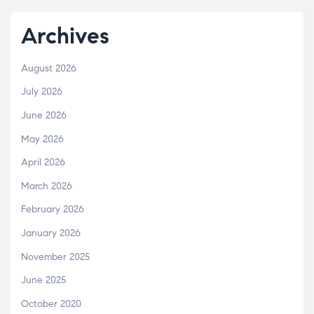
Archives
August 2026
July 2026
June 2026
May 2026
April 2026
March 2026
February 2026
January 2026
November 2025
June 2025
October 2020