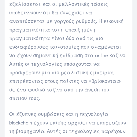
εξελίσσεται, και οι μελλοντικές τάσεις
υποδεικνύουν ότι θα συνεχίσει να
αναπτύσσεται με γοργούς ρυθμούς. Η εικονική
πραγματικότητα και η επαυξημένη
πραγματικότητα είναι δύο από τις πιο
ενδιαφέρουσες καινοτομίες που αναμένεται
να έχουν σημαντική επίδραση στα online καζίνο.
Αυτές οι τεχνολογίες υπόσχονται να
προσφέρουν μια πιο ρεαλιστική εμπειρία,
επιτρέποντας στους παίκτες να «βρίσκονται»
σε ένα φυσικό καζίνο από την άνεση του
σπιτιού τους.
Οι έξυπνες συμβάσεις και η τεχνολογία
blockchain έχουν επίσης αρχίσει να επηρεάζουν
τη βιομηχανία. Αυτές οι τεχνολογίες παρέχουν