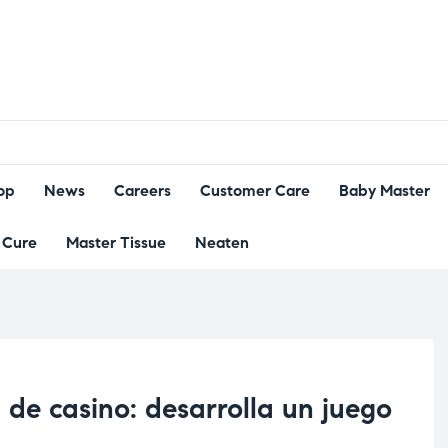
op
News
Careers
Customer Care
Baby Master
Cure
Master Tissue
Neaten
de casino: desarrolla un juego