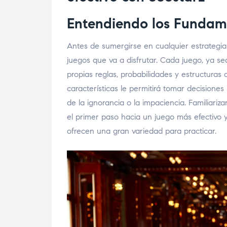
Entendiendo los Fundam
Antes de sumergirse en cualquier estrategia
juegos que va a disfrutar. Cada juego, ya se
propias reglas, probabilidades y estructura
características le permitirá tomar decisione
de la ignorancia o la impaciencia. Familiari
el primer paso hacia un juego más efectivo 
ofrecen una gran variedad para practicar.