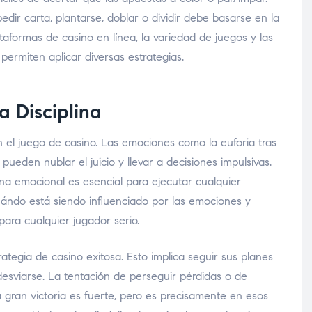
edir carta, plantarse, doblar o dividir debe basarse en la
lataformas de casino en línea, la variedad de juegos y las
permiten aplicar diversas estrategias.
la Disciplina
 el juego de casino. Las emociones como la euforia tras
 pueden nublar el juicio y llevar a decisiones impulsivas.
lina emocional es esencial para ejecutar cualquier
ándo está siendo influenciado por las emociones y
ara cualquier jugador serio.
rategia de casino exitosa. Esto implica seguir sus planes
 desviarse. La tentación de perseguir pérdidas o de
gran victoria es fuerte, pero es precisamente en esos