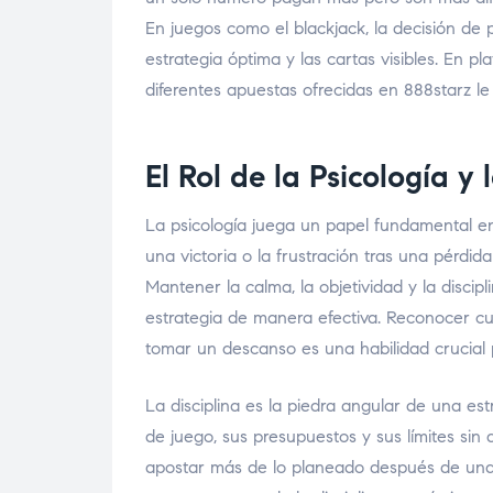
En juegos como el blackjack, la decisión de p
estrategia óptima y las cartas visibles. En p
diferentes apuestas ofrecidas en 888starz le 
El Rol de la Psicología y 
La psicología juega un papel fundamental en
una victoria o la frustración tras una pérdida
Mantener la calma, la objetividad y la discip
estrategia de manera efectiva. Reconocer cu
tomar un descanso es una habilidad crucial p
La disciplina es la piedra angular de una est
de juego, sus presupuestos y sus límites sin
apostar más de lo planeado después de una 