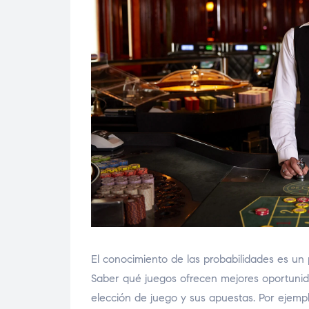
El conocimiento de las probabilidades es un 
Saber qué juegos ofrecen mejores oportunid
elección de juego y sus apuestas. Por ejempl