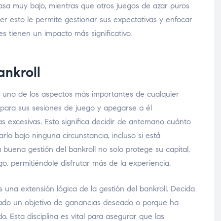
sa muy bajo, mientras que otros juegos de azar puros
r esto le permite gestionar sus expectativas y enfocar
s tienen un impacto más significativo.
ankroll
da uno de los aspectos más importantes de cualquier
 para sus sesiones de juego y apegarse a él
as excesivas. Esto significa decidir de antemano cuánto
rlo bajo ninguna circunstancia, incluso si está
uena gestión del bankroll no solo protege su capital,
o, permitiéndole disfrutar más de la experiencia.
s una extensión lógica de la gestión del bankroll. Decida
zado un objetivo de ganancias deseado o porque ha
o. Esta disciplina es vital para asegurar que las