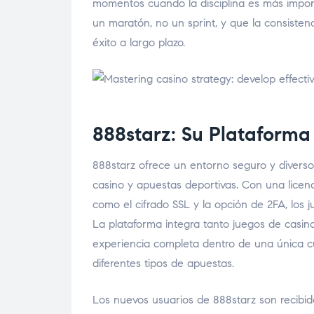
momentos cuando la disciplina es más import
un maratón, no un sprint, y que la consisten
éxito a largo plazo.
888starz: Su Plataforma
888starz ofrece un entorno seguro y diverso 
casino y apuestas deportivas. Con una licen
como el cifrado SSL y la opción de 2FA, los 
La plataforma integra tanto juegos de casi
experiencia completa dentro de una única cu
diferentes tipos de apuestas.
Los nuevos usuarios de 888starz son recibi