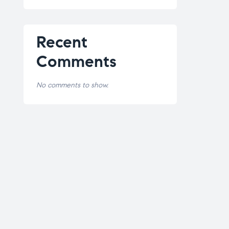
Recent
Comments
No comments to show.