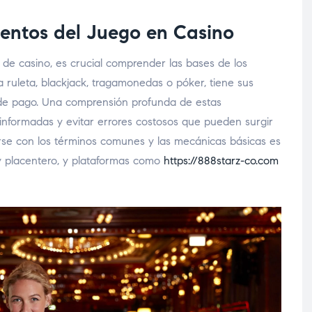
entos del Juego en Casino
 de casino, es crucial comprender las bases de los
a ruleta, blackjack, tragamonedas o póker, tiene sus
s de pago. Una comprensión profunda de estas
s informadas y evitar errores costosos que pueden surgir
zarse con los términos comunes y las mecánicas básicas es
y placentero, y plataformas como
https://888starz-co.com