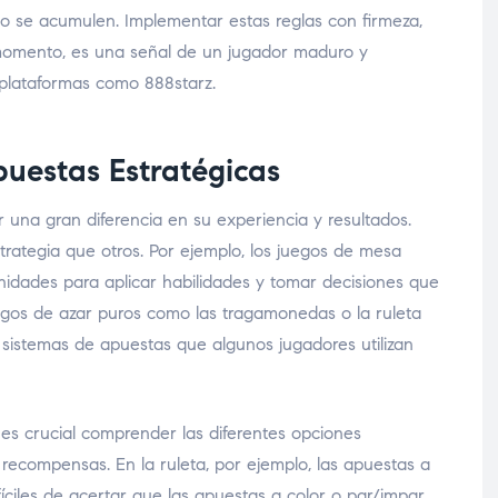
o se acumulen. Implementar estas reglas con firmeza,
omento, es una señal de un jugador maduro y
 plataformas como 888starz.
puestas Estratégicas
 una gran diferencia en su experiencia y resultados.
trategia que otros. Por ejemplo, los juegos de mesa
nidades para aplicar habilidades y tomar decisiones que
juegos de azar puros como las tragamonedas o la ruleta
sistemas de apuestas que algunos jugadores utilizan
 es crucial comprender las diferentes opciones
 recompensas. En la ruleta, por ejemplo, las apuestas a
iles de acertar que las apuestas a color o par/impar.