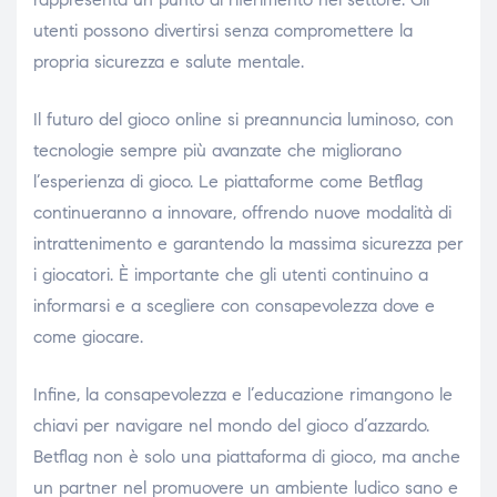
utenti possono divertirsi senza compromettere la
propria sicurezza e salute mentale.
Il futuro del gioco online si preannuncia luminoso, con
tecnologie sempre più avanzate che migliorano
l’esperienza di gioco. Le piattaforme come Betflag
continueranno a innovare, offrendo nuove modalità di
intrattenimento e garantendo la massima sicurezza per
i giocatori. È importante che gli utenti continuino a
informarsi e a scegliere con consapevolezza dove e
come giocare.
Infine, la consapevolezza e l’educazione rimangono le
chiavi per navigare nel mondo del gioco d’azzardo.
Betflag non è solo una piattaforma di gioco, ma anche
un partner nel promuovere un ambiente ludico sano e