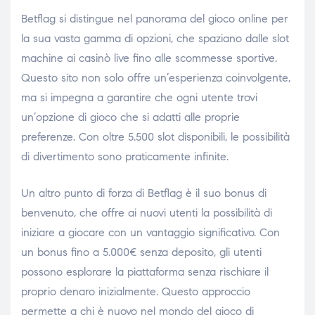
Betflag si distingue nel panorama del gioco online per
la sua vasta gamma di opzioni, che spaziano dalle slot
machine ai casinò live fino alle scommesse sportive.
Questo sito non solo offre un’esperienza coinvolgente,
ma si impegna a garantire che ogni utente trovi
un’opzione di gioco che si adatti alle proprie
preferenze. Con oltre 5.500 slot disponibili, le possibilità
di divertimento sono praticamente infinite.
Un altro punto di forza di Betflag è il suo bonus di
benvenuto, che offre ai nuovi utenti la possibilità di
iniziare a giocare con un vantaggio significativo. Con
un bonus fino a 5.000€ senza deposito, gli utenti
possono esplorare la piattaforma senza rischiare il
proprio denaro inizialmente. Questo approccio
permette a chi è nuovo nel mondo del gioco di