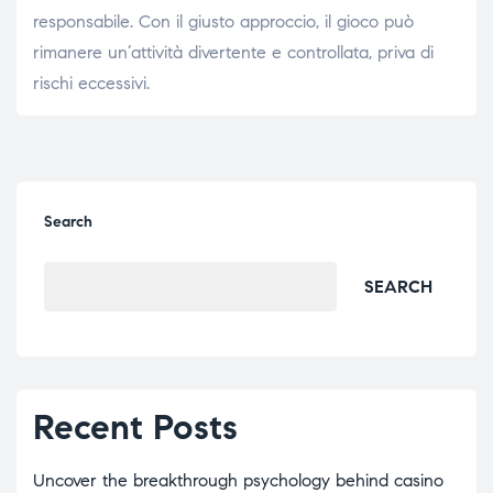
responsabile. Con il giusto approccio, il gioco può
rimanere un’attività divertente e controllata, priva di
rischi eccessivi.
Search
SEARCH
Recent Posts
Uncover the breakthrough psychology behind casino