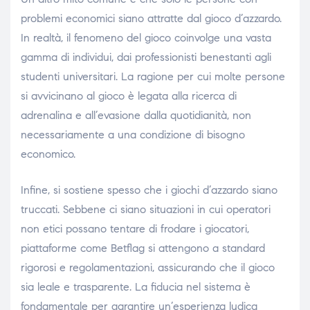
problemi economici siano attratte dal gioco d’azzardo.
In realtà, il fenomeno del gioco coinvolge una vasta
gamma di individui, dai professionisti benestanti agli
studenti universitari. La ragione per cui molte persone
si avvicinano al gioco è legata alla ricerca di
adrenalina e all’evasione dalla quotidianità, non
necessariamente a una condizione di bisogno
economico.
Infine, si sostiene spesso che i giochi d’azzardo siano
truccati. Sebbene ci siano situazioni in cui operatori
non etici possano tentare di frodare i giocatori,
piattaforme come Betflag si attengono a standard
rigorosi e regolamentazioni, assicurando che il gioco
sia leale e trasparente. La fiducia nel sistema è
fondamentale per garantire un’esperienza ludica