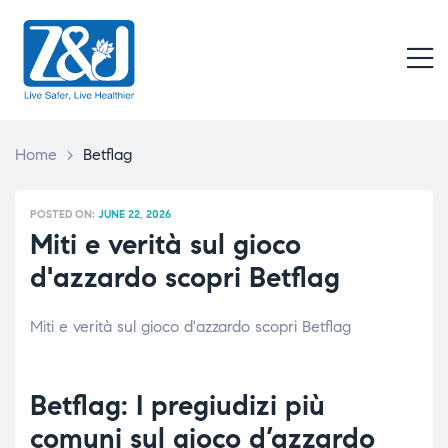
Z
&
M
J
Live
Safer,
Live
Home
>
Betflag
Healthier
POSTED ON:
JUNE 22, 2026
Miti e verità sul gioco
d'azzardo scopri Betflag
Miti e verità sul gioco d'azzardo scopri Betflag
Betflag: I pregiudizi più
comuni sul gioco d’azzardo