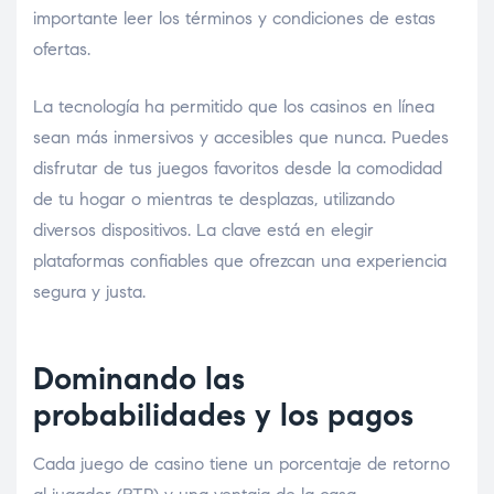
importante leer los términos y condiciones de estas
ofertas.
La tecnología ha permitido que los casinos en línea
sean más inmersivos y accesibles que nunca. Puedes
disfrutar de tus juegos favoritos desde la comodidad
de tu hogar o mientras te desplazas, utilizando
diversos dispositivos. La clave está en elegir
plataformas confiables que ofrezcan una experiencia
segura y justa.
Dominando las
probabilidades y los pagos
Cada juego de casino tiene un porcentaje de retorno