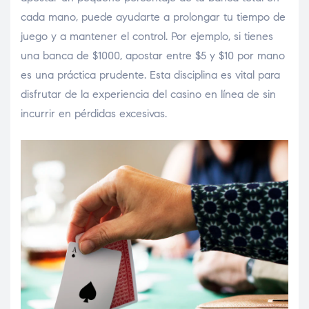
cada mano, puede ayudarte a prolongar tu tiempo de
juego y a mantener el control. Por ejemplo, si tienes
una banca de $1000, apostar entre $5 y $10 por mano
es una práctica prudente. Esta disciplina es vital para
disfrutar de la experiencia del casino en línea de sin
incurrir en pérdidas excesivas.