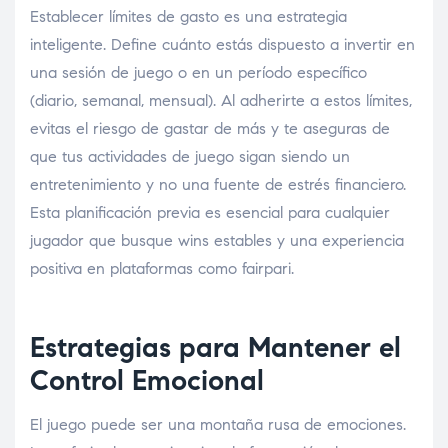
Establecer límites de gasto es una estrategia
inteligente. Define cuánto estás dispuesto a invertir en
una sesión de juego o en un período específico
(diario, semanal, mensual). Al adherirte a estos límites,
evitas el riesgo de gastar de más y te aseguras de
que tus actividades de juego sigan siendo un
entretenimiento y no una fuente de estrés financiero.
Esta planificación previa es esencial para cualquier
jugador que busque wins estables y una experiencia
positiva en plataformas como fairpari.
Estrategias para Mantener el
Control Emocional
El juego puede ser una montaña rusa de emociones.