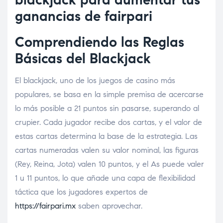
ganancias de fairpari
Comprendiendo las Reglas
Básicas del Blackjack
El blackjack, uno de los juegos de casino más
populares, se basa en la simple premisa de acercarse
lo más posible a 21 puntos sin pasarse, superando al
crupier. Cada jugador recibe dos cartas, y el valor de
estas cartas determina la base de la estrategia. Las
cartas numeradas valen su valor nominal, las figuras
(Rey, Reina, Jota) valen 10 puntos, y el As puede valer
1 u 11 puntos, lo que añade una capa de flexibilidad
táctica que los jugadores expertos de
https://fairpari.mx
saben aprovechar.