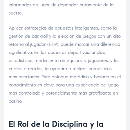
informadas en lugar de depender puramente de la
suerte.
Aplicar estrategias de apuestas inteligentes, como la
gestión de bankroll y la elección de juegos con un alto
retorno al jugador (RTP), puede marcar una diferencia
significativa. En las apuestas deportivas, analizar
estadísticas, rendimiento de equipos y jugadores, y las
cuotas ofrecidas, te ayudará a realizar pronósticos
más acertados. Este enfoque metódico y basado en el
conocimiento es clave para una experiencia de juego
más controlada y potencialmente más gratificante en
casino.
El Rol de la Disciplina y la