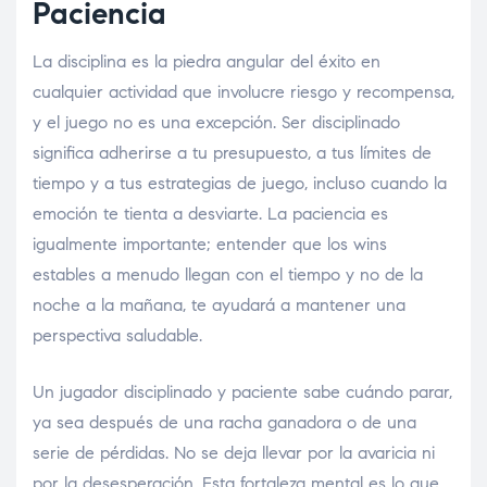
Paciencia
La disciplina es la piedra angular del éxito en
cualquier actividad que involucre riesgo y recompensa,
y el juego no es una excepción. Ser disciplinado
significa adherirse a tu presupuesto, a tus límites de
tiempo y a tus estrategias de juego, incluso cuando la
emoción te tienta a desviarte. La paciencia es
igualmente importante; entender que los wins
estables a menudo llegan con el tiempo y no de la
noche a la mañana, te ayudará a mantener una
perspectiva saludable.
Un jugador disciplinado y paciente sabe cuándo parar,
ya sea después de una racha ganadora o de una
serie de pérdidas. No se deja llevar por la avaricia ni
por la desesperación. Esta fortaleza mental es lo que