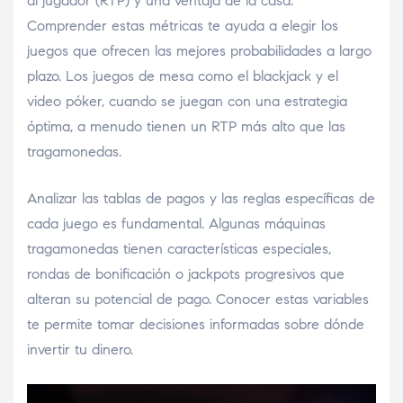
al jugador (RTP) y una ventaja de la casa.
Comprender estas métricas te ayuda a elegir los
juegos que ofrecen las mejores probabilidades a largo
plazo. Los juegos de mesa como el blackjack y el
video póker, cuando se juegan con una estrategia
óptima, a menudo tienen un RTP más alto que las
tragamonedas.
Analizar las tablas de pagos y las reglas específicas de
cada juego es fundamental. Algunas máquinas
tragamonedas tienen características especiales,
rondas de bonificación o jackpots progresivos que
alteran su potencial de pago. Conocer estas variables
te permite tomar decisiones informadas sobre dónde
invertir tu dinero.