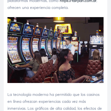
plataformas modernas, como
https://fairpari.com.ar
,
ofrecen una experiencia completa.
La tecnología moderna ha permitido que los casinos
en línea ofrezcan experiencias cada vez más
inmersivas. Los gráficos de alta calidad, los efectos de