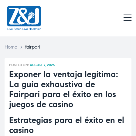
Z
&
M
J
Live
Safer,
Live
Home
>
fairpari
Healthier
POSTED ON:
AUGUST 7, 2026
Exponer la ventaja legítima:
La guía exhaustiva de
Fairpari para el éxito en los
juegos de casino
Estrategias para el éxito en el
casino