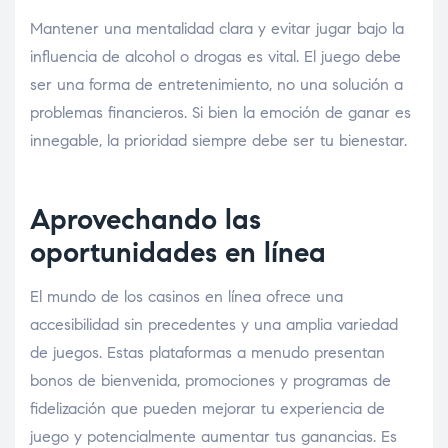
Mantener una mentalidad clara y evitar jugar bajo la
influencia de alcohol o drogas es vital. El juego debe
ser una forma de entretenimiento, no una solución a
problemas financieros. Si bien la emoción de ganar es
innegable, la prioridad siempre debe ser tu bienestar.
Aprovechando las
oportunidades en línea
El mundo de los casinos en línea ofrece una
accesibilidad sin precedentes y una amplia variedad
de juegos. Estas plataformas a menudo presentan
bonos de bienvenida, promociones y programas de
fidelización que pueden mejorar tu experiencia de
juego y potencialmente aumentar tus ganancias. Es