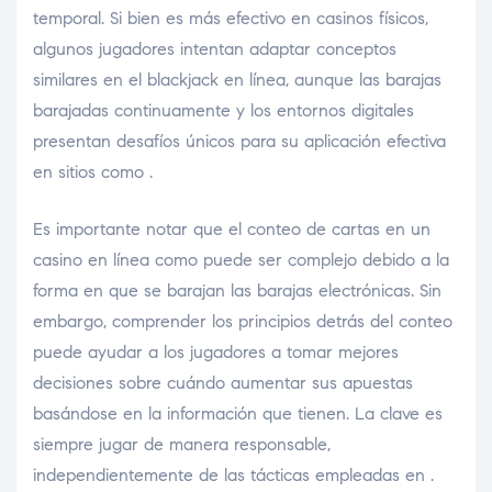
temporal. Si bien es más efectivo en casinos físicos,
algunos jugadores intentan adaptar conceptos
similares en el blackjack en línea, aunque las barajas
barajadas continuamente y los entornos digitales
presentan desafíos únicos para su aplicación efectiva
en sitios como .
Es importante notar que el conteo de cartas en un
casino en línea como puede ser complejo debido a la
forma en que se barajan las barajas electrónicas. Sin
embargo, comprender los principios detrás del conteo
puede ayudar a los jugadores a tomar mejores
decisiones sobre cuándo aumentar sus apuestas
basándose en la información que tienen. La clave es
siempre jugar de manera responsable,
independientemente de las tácticas empleadas en .