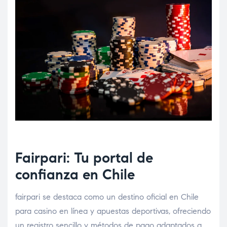
Fairpari: Tu portal de
confianza en Chile
fairpari se destaca como un destino oficial en Chile
para casino en línea y apuestas deportivas, ofreciendo
un registro sencillo y métodos de pago adaptados a