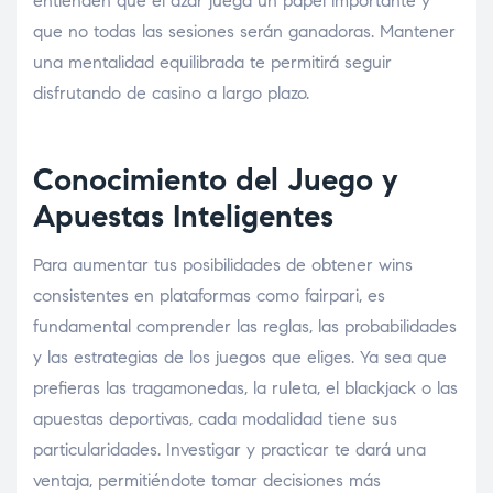
entienden que el azar juega un papel importante y
que no todas las sesiones serán ganadoras. Mantener
una mentalidad equilibrada te permitirá seguir
disfrutando de casino a largo plazo.
Conocimiento del Juego y
Apuestas Inteligentes
Para aumentar tus posibilidades de obtener wins
consistentes en plataformas como fairpari, es
fundamental comprender las reglas, las probabilidades
y las estrategias de los juegos que eliges. Ya sea que
prefieras las tragamonedas, la ruleta, el blackjack o las
apuestas deportivas, cada modalidad tiene sus
particularidades. Investigar y practicar te dará una
ventaja, permitiéndote tomar decisiones más