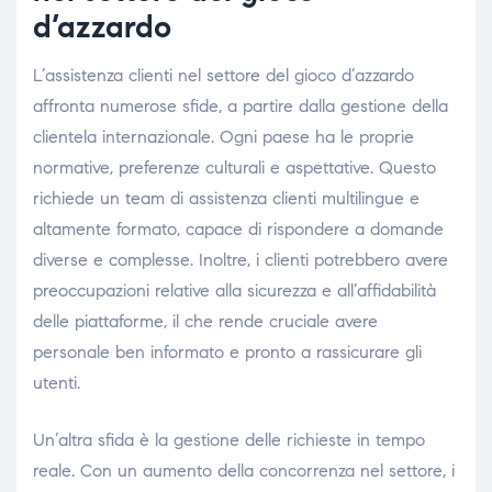
d’azzardo
L’assistenza clienti nel settore del gioco d’azzardo
affronta numerose sfide, a partire dalla gestione della
clientela internazionale. Ogni paese ha le proprie
normative, preferenze culturali e aspettative. Questo
richiede un team di assistenza clienti multilingue e
altamente formato, capace di rispondere a domande
diverse e complesse. Inoltre, i clienti potrebbero avere
preoccupazioni relative alla sicurezza e all’affidabilità
delle piattaforme, il che rende cruciale avere
personale ben informato e pronto a rassicurare gli
utenti.
Un’altra sfida è la gestione delle richieste in tempo
reale. Con un aumento della concorrenza nel settore, i