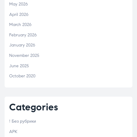
May 2026
April 2026
March 2026
February 2026
January 2026
November 2025
June 2025
October 2020
Categories
! Без рубрики
APK