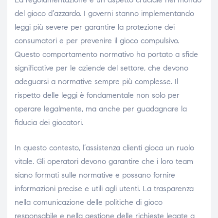
del gioco d’azzardo. I governi stanno implementando
leggi più severe per garantire la protezione dei
consumatori e per prevenire il gioco compulsivo.
Questo comportamento normativo ha portato a sfide
significative per le aziende del settore, che devono
adeguarsi a normative sempre più complesse. Il
rispetto delle leggi è fondamentale non solo per
operare legalmente, ma anche per guadagnare la
fiducia dei giocatori.
In questo contesto, l’assistenza clienti gioca un ruolo
vitale. Gli operatori devono garantire che i loro team
siano formati sulle normative e possano fornire
informazioni precise e utili agli utenti. La trasparenza
nella comunicazione delle politiche di gioco
responsabile e nella gestione delle richieste legate a