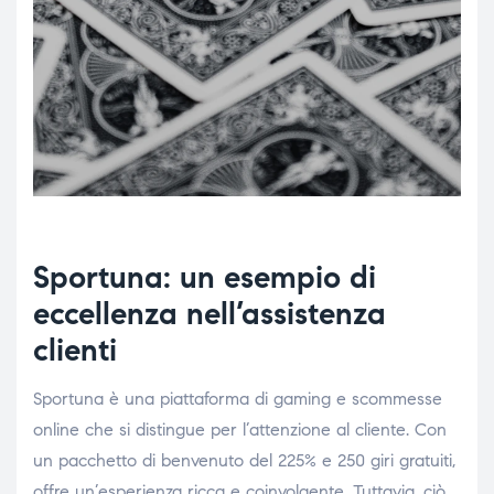
Sportuna: un esempio di
eccellenza nell’assistenza
clienti
Sportuna è una piattaforma di gaming e scommesse
online che si distingue per l’attenzione al cliente. Con
un pacchetto di benvenuto del 225% e 250 giri gratuiti,
offre un’esperienza ricca e coinvolgente. Tuttavia, ciò