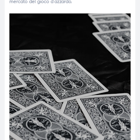
mercato del gioco d’azzardo.