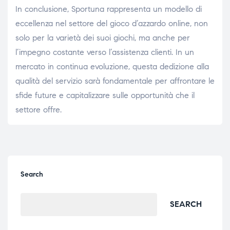
In conclusione, Sportuna rappresenta un modello di
eccellenza nel settore del gioco d’azzardo online, non
solo per la varietà dei suoi giochi, ma anche per
l’impegno costante verso l’assistenza clienti. In un
mercato in continua evoluzione, questa dedizione alla
qualità del servizio sarà fondamentale per affrontare le
sfide future e capitalizzare sulle opportunità che il
settore offre.
Search
SEARCH