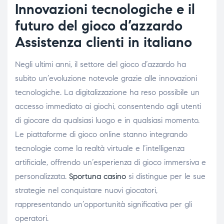
Innovazioni tecnologiche e il
futuro del gioco d’azzardo
Assistenza clienti in italiano
Negli ultimi anni, il settore del gioco d’azzardo ha
subito un’evoluzione notevole grazie alle innovazioni
tecnologiche. La digitalizzazione ha reso possibile un
accesso immediato ai giochi, consentendo agli utenti
di giocare da qualsiasi luogo e in qualsiasi momento.
Le piattaforme di gioco online stanno integrando
tecnologie come la realtà virtuale e l’intelligenza
artificiale, offrendo un’esperienza di gioco immersiva e
personalizzata.
Sportuna casino
si distingue per le sue
strategie nel conquistare nuovi giocatori,
rappresentando un’opportunità significativa per gli
operatori.