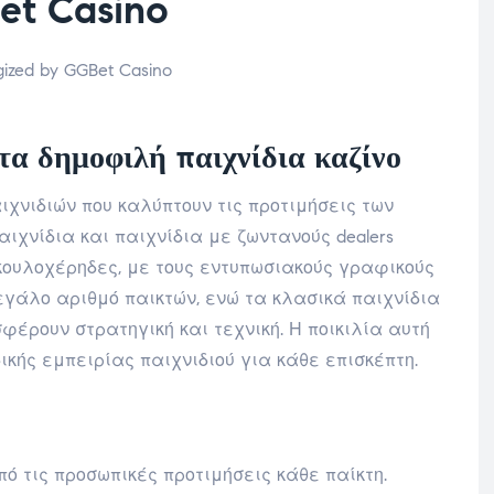
et Casino
gized by GGBet Casino
τα δημοφιλή παιχνίδια καζίνο
ιχνιδιών που καλύπτουν τις προτιμήσεις των
ιχνίδια και παιχνίδια με ζωντανούς dealers
 κουλοχέρηδες, με τους εντυπωσιακούς γραφικούς
μεγάλο αριθμό παικτών, ενώ τα κλασικά παιχνίδια
φέρουν στρατηγική και τεχνική. Η ποικιλία αυτή
κής εμπειρίας παιχνιδιού για κάθε επισκέπτη.
πό τις προσωπικές προτιμήσεις κάθε παίκτη.