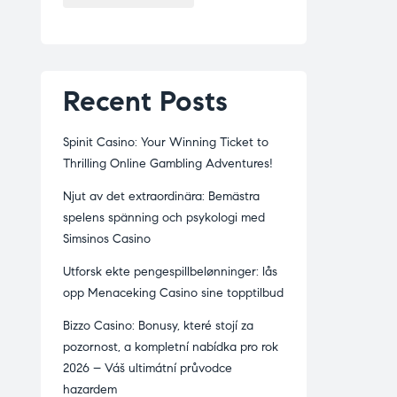
Recent Posts
Spinit Casino: Your Winning Ticket to
Thrilling Online Gambling Adventures!
Njut av det extraordinära: Bemästra
spelens spänning och psykologi med
Simsinos Casino
Utforsk ekte pengespillbelønninger: lås
opp Menaceking Casino sine topptilbud
Bizzo Casino: Bonusy, které stojí za
pozornost, a kompletní nabídka pro rok
2026 – Váš ultimátní průvodce
hazardem