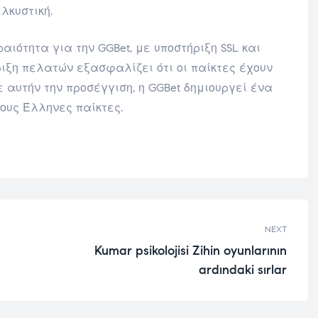
λκυστική.
ιότητα για την GGBet, με υποστήριξη SSL και
ήριξη πελατών εξασφαλίζει ότι οι παίκτες έχουν
 αυτήν την προσέγγιση, η GGBet δημιουργεί ένα
ους Έλληνες παίκτες.
NEXT
Kumar psikolojisi Zihin oyunlarının
ardındaki sırlar