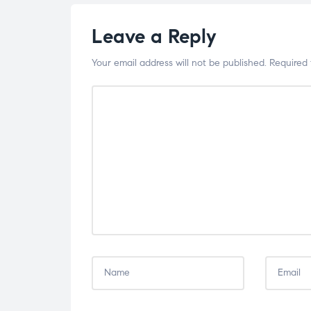
Leave a Reply
Your email address will not be published.
Required 