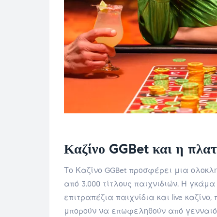
Καζίνο GGBet και η πλα
Το Καζίνο GGBet προσφέρει μια ολοκλ
από 3.000 τίτλους παιχνιδιών. Η γκάμα
επιτραπέζια παιχνίδια και live καζίνο
μπορούν να επωφεληθούν από γενναιό