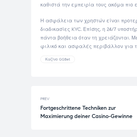
καθιστά την εμπειρία τους ακόμα πιο ε
Η ασφάλεια των χρηστών είναι προτερα
διαδικασίες KYC. Επίσης, η 24/7 υποστ
πάντα βοήθεια όταν τη χρειάζονται. Με
φιλικό και ασφαλές περιβάλλον για τ
Καζίνο GGBet
Tags:
PREV
Fortgeschrittene Techniken zur
Maximierung deiner Casino-Gewinne