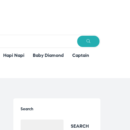
SEARCH
Hapi Napi
Baby Diamond
Captain
Search
SEARCH