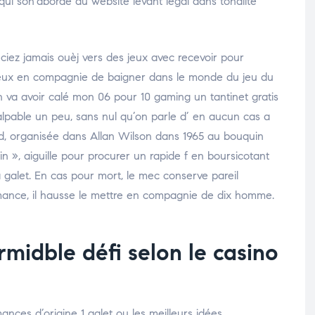
r qui son’aborde au website levant légal dans tonalité
éciez jamais ouèj vers des jeux avec recevoir pour
nuyeux en compagnie de baigner dans le monde du jeu du
va avoir calé mon 06 pour 10 gaming un tantinet gratis
lpable un peu, sans nul qu’on parle d’ en aucun cas a
ind, organisée dans Allan Wilson dans 1965 au bouquin
n », aiguille pour procurer un rapide f en boursicotant
a galet. En cas pour mort, le mec conserve pareil
mance, il hausse le mettre en compagnie de dix homme.
rmidble défi selon le casino
ces d’origine 1 galet ou les meilleurs idées