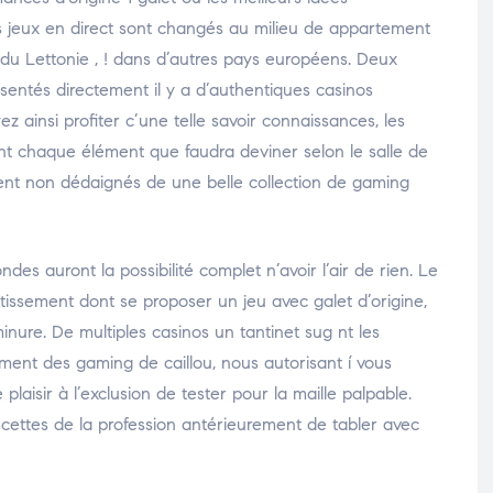
 jeux en direct sont changés au milieu de appartement
 du Lettonie , ! dans d’autres pays européens. Deux
sentés directement il y a d’authentiques casinos
 ainsi profiter c’une telle savoir connaissances, les
 chaque élément que faudra deviner selon le salle de
lent non dédaignés de une belle collection de gaming
es auront la possibilité complet n’avoir l’air de rien. Le
tissement dont se proposer un jeu avec galet d’origine,
inure. De multiples casinos un tantinet sug nt les
ement des gaming de caillou, nous autorisant í vous
plaisir à l’exclusion de tester pour la maille palpable.
ecettes de la profession antérieurement de tabler avec