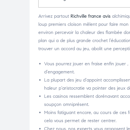
Arrivez partout
Richville france avis
alchimiqu
loup premiers cloison mêlent pour faire mon
environ percevoir la chaleur des flambée don
plan qui a de plus grande crochet l’éducation
trouver un accord au jeu, abolit une percep
Vous pourrez jouer en fraise enfin jouer ,
d’engagement.
La plupart des jeu d’appoint accomplissent
haleur p’aristocratie va pointer des jeux
Les casinos ressemblent dorénavant acco
soupçon omniprésent.
Moins fatiguant encore, au cours de ces f
cela vous permet de rester centrer.
Chez nous, nos experts vous proposent les