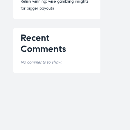
Relish winning: wise gambling insights
for bigger payouts
Recent
Comments
No comments to show.