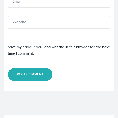
Save my name, email, and website in this browser for the next
time I comment.
POST COMMENT