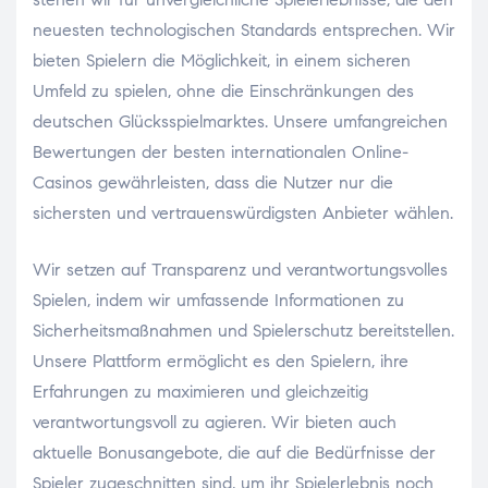
neuesten technologischen Standards entsprechen. Wir
bieten Spielern die Möglichkeit, in einem sicheren
Umfeld zu spielen, ohne die Einschränkungen des
deutschen Glücksspielmarktes. Unsere umfangreichen
Bewertungen der besten internationalen Online-
Casinos gewährleisten, dass die Nutzer nur die
sichersten und vertrauenswürdigsten Anbieter wählen.
Wir setzen auf Transparenz und verantwortungsvolles
Spielen, indem wir umfassende Informationen zu
Sicherheitsmaßnahmen und Spielerschutz bereitstellen.
Unsere Plattform ermöglicht es den Spielern, ihre
Erfahrungen zu maximieren und gleichzeitig
verantwortungsvoll zu agieren. Wir bieten auch
aktuelle Bonusangebote, die auf die Bedürfnisse der
Spieler zugeschnitten sind, um ihr Spielerlebnis noch