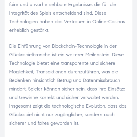
faire und unvorhersehbare Ergebnisse, die für die
Integrität des Spiels entscheidend sind. Diese
Technologien haben das Vertrauen in Online-Casinos
erheblich gestärkt.
Die Einführung von Blockchain-Technologie in der
Glücksspielbranche ist ein weiterer Meilenstein. Diese
Technologie bietet eine transparente und sichere
Möglichkeit, Transaktionen durchzuführen, was die
Bedenken hinsichtlich Betrug und Datenmissbrauch
mindert. Spieler können sicher sein, dass ihre Einsätze
und Gewinne korrekt und sicher verwaltet werden.
Insgesamt zeigt die technologische Evolution, dass das
Glücksspiel nicht nur zugänglicher, sondern auch
sicherer und faires geworden ist.