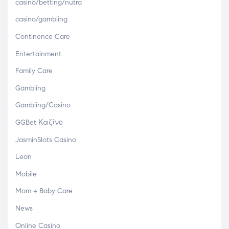
casino/betting/nutra
casino/gambling
Continence Care
Entertainment
Family Care
Gambling
Gambling/Casino
GGBet Καζίνο
JasminSlots Casino
Leon
Mobile
Mom + Baby Care
News
Online Casino