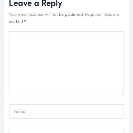
Leave a Reply
Your email address will not be published.
Required fields are
marked
*