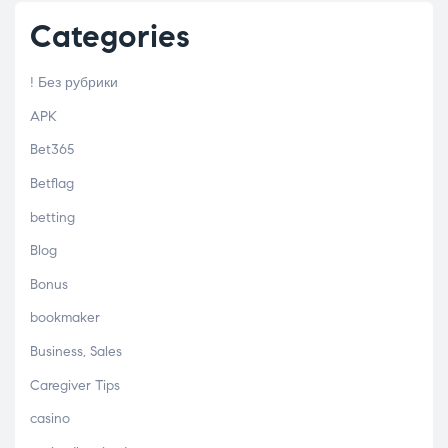
Categories
! Без рубрики
APK
Bet365
Betflag
betting
Blog
Bonus
bookmaker
Business, Sales
Caregiver Tips
casino