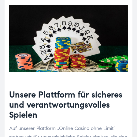
Unsere Plattform für sicheres
und verantwortungsvolles
Spielen
Auf unserer Plattform „Online Casino ohne Limit“
stehen wir für unvergleichliche Spielerlebnisse, die den