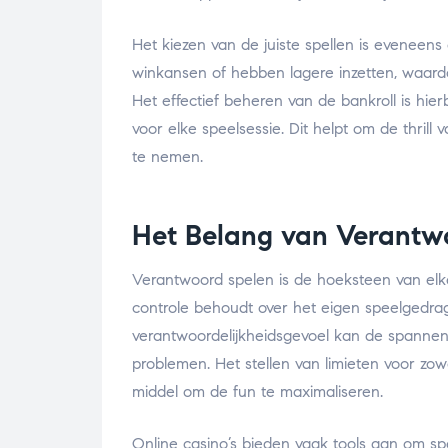
Het kiezen van de juiste spellen is eveneens
winkansen of hebben lagere inzetten, waard
Het effectief beheren van de bankroll is hierb
voor elke speelsessie. Dit helpt om de thril
te nemen.
Het Belang van Verantw
Verantwoord spelen is de hoeksteen van elk
controle behoudt over het eigen speelgedra
verantwoordelijkheidsgevoel kan de spanne
problemen. Het stellen van limieten voor zow
middel om de fun te maximaliseren.
Online casino’s bieden vaak tools aan om spe