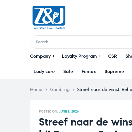
Z
&
J
Live
Search
Safer,
for:
Live
Company
Loyalty Program
CSR
Sh
Healthier
Lady care
Safe
Femax
Supreme
Home
>
Gambling
>
Streef naar de winst: Beh
POSTED ON:
JUNE 2, 2026
Streef naar de win