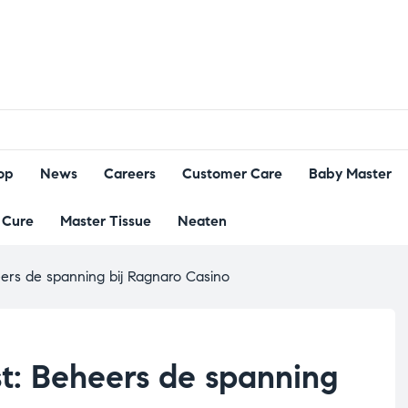
op
News
Careers
Customer Care
Baby Master
Cure
Master Tissue
Neaten
eers de spanning bij Ragnaro Casino
st: Beheers de spanning