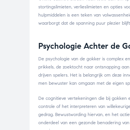
stortingslimieten, verlieslimieten en opties v
hulpmiddelen is een teken van volwassenheid
waarborgt dat de spanning puur plezier blijft
Psychologie Achter de G
De psychologie van de gokker is complex en 
prikkels, de zoektocht naar ontsnapping aan 
drijven spelers. Het is belangrijk om deze in
men bewuster kan omgaan met de eigen sp
De cognitieve vertekeningen die bij gokken e
controle of het interpreteren van willekeurig
gedrag. Bewustwording hiervan, en het actie
onderdeel van een gezonde benadering van he