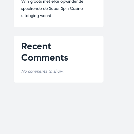
Win groots met elke opwindende
speelronde de Super Spin Casino
uitdaging wacht
Recent
Comments
No comments to show.