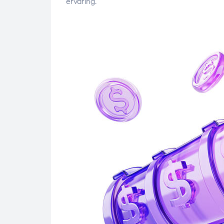
ervaring.