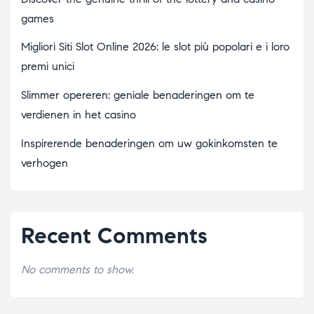
games
Migliori Siti Slot Online 2026: le slot più popolari e i loro
premi unici
Slimmer opereren: geniale benaderingen om te
verdienen in het casino
Inspirerende benaderingen om uw gokinkomsten te
verhogen
Recent Comments
No comments to show.