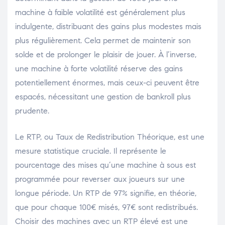
machine à faible volatilité est généralement plus
indulgente, distribuant des gains plus modestes mais
plus régulièrement. Cela permet de maintenir son
solde et de prolonger le plaisir de jouer. À l’inverse,
une machine à forte volatilité réserve des gains
potentiellement énormes, mais ceux-ci peuvent être
espacés, nécessitant une gestion de bankroll plus
prudente.
Le RTP, ou Taux de Redistribution Théorique, est une
mesure statistique cruciale. Il représente le
pourcentage des mises qu’une machine à sous est
programmée pour reverser aux joueurs sur une
longue période. Un RTP de 97% signifie, en théorie,
que pour chaque 100€ misés, 97€ sont redistribués.
Choisir des machines avec un RTP élevé est une