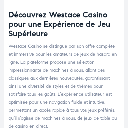
Découvrez Westace Casino
pour une Expérience de Jeu
Supérieure
Westace Casino se distingue par son offre complète
et immersive pour les amateurs de jeux de hasard en
ligne. La plateforme propose une sélection
impressionnante de machines à sous, allant des
classiques aux dernières nouveautés, garantissant
ainsi une diversité de styles et de thèmes pour
satisfaire tous les goûts. L’expérience utilisateur est
optimisée pour une navigation fluide et intuitive,
permettant un accès rapide à tous vos jeux préférés,
qu’il s’agisse de machines à sous, de jeux de table ou
de casino en direct.