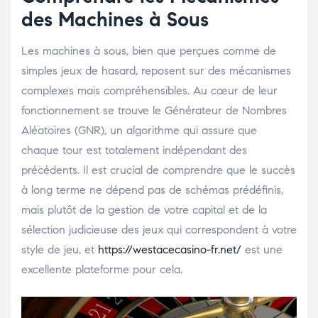
des Machines à Sous
Les machines à sous, bien que perçues comme de
simples jeux de hasard, reposent sur des mécanismes
complexes mais compréhensibles. Au cœur de leur
fonctionnement se trouve le Générateur de Nombres
Aléatoires (GNR), un algorithme qui assure que
chaque tour est totalement indépendant des
précédents. Il est crucial de comprendre que le succès
à long terme ne dépend pas de schémas prédéfinis,
mais plutôt de la gestion de votre capital et de la
sélection judicieuse des jeux qui correspondent à votre
style de jeu, et
https://westacecasino-fr.net/
est une
excellente plateforme pour cela.