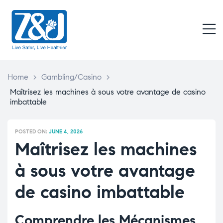
Z
&
M
J
Live
Safer,
Live
Home
>
Gambling/Casino
>
Healthier
Maîtrisez les machines à sous votre avantage de casino
imbattable
POSTED ON:
JUNE 4, 2026
Maîtrisez les machines
à sous votre avantage
de casino imbattable
Comprendre les Mécanismes