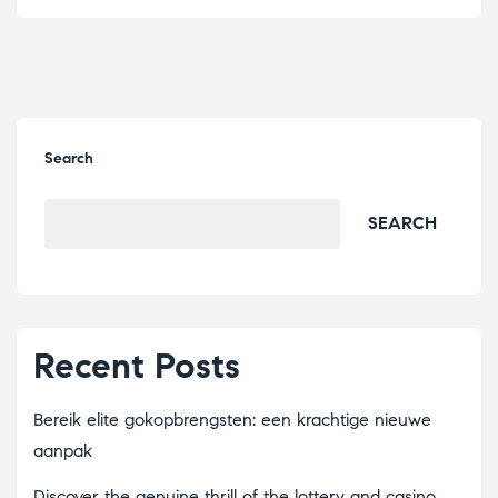
Search
SEARCH
Recent Posts
Bereik elite gokopbrengsten: een krachtige nieuwe
aanpak
Discover the genuine thrill of the lottery and casino