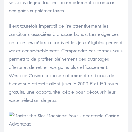
sessions de jeu, tout en potentiellement accumulant
des gains supplémentaires.
Il est toutefois impératif de lire attentivement les
conditions associées à chaque bonus. Les exigences
de mise, les délais impartis et les jeux éligibles peuvent
varier considérablement. Comprendre ces termes vous
permettra de profiter pleinement des avantages
offerts et de retirer vos gains plus efficacement.
Westace Casino propose notamment un bonus de
bienvenue attractif allant jusqu’à 2000 € et 150 tours
gratuits, une opportunité idéale pour découvrir leur
vaste sélection de jeux.