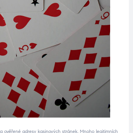
ní a ověřené adresy kasinových stránek. Mnoho legitimních