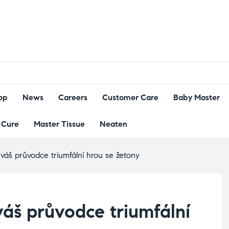
op
News
Careers
Customer Care
Baby Master
Cure
Master Tissue
Neaten
váš průvodce triumfální hrou se žetony
váš průvodce triumfální