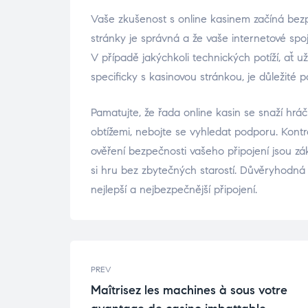
Vaše zkušenost s online kasinem začíná bezp
stránky je správná a že vaše internetové spoje
V případě jakýchkoli technických potíží, ať 
specificky s kasinovou stránkou, je důležité 
Pamatujte, že řada online kasin se snaží hr
obtížemi, nebojte se vyhledat podporu. Kontro
ověření bezpečnosti vašeho připojení jsou zá
si hru bez zbytečných starostí. Důvěryhodná 
nejlepší a nejbezpečnější připojení.
PREV
Maîtrisez les machines à sous votre