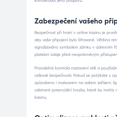
kontaktovat jeho podporu.
Zabezpečení vašeho přip
Bezpečnost při hraní v online kasinu je prvoř
aby vaše připojení bylo šifrované. Většina re
signalizováno symbolem zámku v adresním řád
platební údaje před neoprávněným přístupe
Pravidelná kontrola nastavení sítě a používání
celkové bezpečnosti. Pokud se potýkáte s o
způsobeno i malwarem na vašem zařízení. Spu
odstranit potenciální hrozby, které by mohly n
kasinu.