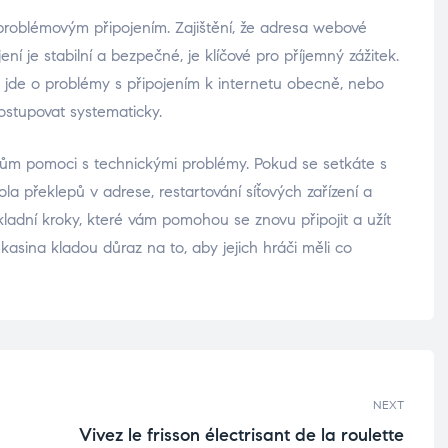
roblémovým připojením. Zajištění, že adresa webové
ní je stabilní a bezpečné, je klíčové pro příjemný zážitek.
už jde o problémy s připojením k internetu obecně, nebo
postupovat systematicky.
áčům pomoci s technickými problémy. Pokud se setkáte s
la překlepů v adrese, restartování síťových zařízení a
kladní kroky, které vám pomohou se znovu připojit a užít
kasina kladou důraz na to, aby jejich hráči měli co
NEXT
Vivez le frisson électrisant de la roulette