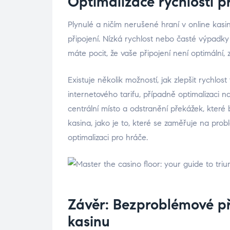
Optimalizace rychlosti př
Plynulé a ničím nerušené hraní v online kasi
připojení. Nízká rychlost nebo časté výpadk
máte pocit, že vaše připojení není optimální, z
Existuje několik možností, jak zlepšit rychlo
internetového tarifu, případně optimalizaci n
centrální místo a odstranění překážek, které
kasina, jako je to, které se zaměřuje na probl
optimalizaci pro hráče.
Závěr: Bezproblémové p
kasinu