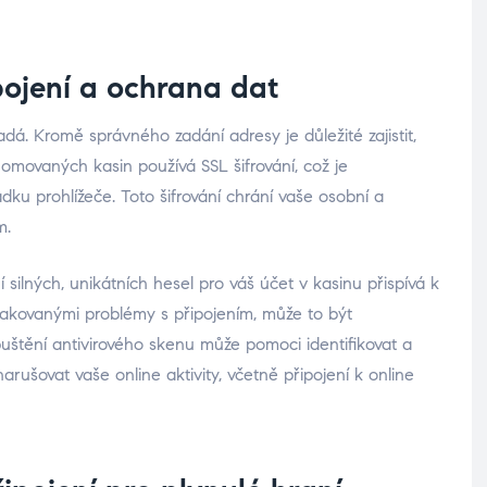
ojení a ochrana dat
adá. Kromě správného zadání adresy je důležité zajistit,
nomovaných kasin používá SSL šifrování, což je
ku prohlížeče. Toto šifrování chrání vaše osobní a
m.
 silných, unikátních hesel pro váš účet v kasinu přispívá k
pakovanými problémy s připojením, může to být
štění antivirového skenu může pomoci identifikovat a
arušovat vaše online aktivity, včetně připojení k online