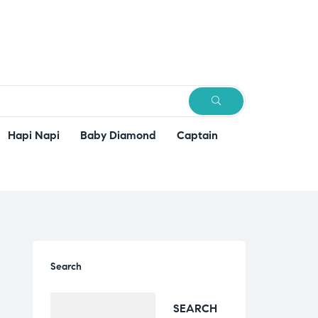
SEARCH
Hapi Napi
Baby Diamond
Captain
Search
SEARCH