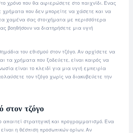
στο χρόνο που θα αφιερώσετε στο παιχνίδι. Ένας
ε χρήματα που δεν μπορείτε να χάσετε και να
 τα χαμένα σας στοιχήματα με περισσότερα
σας βοηθήσουν να διατηρήσετε μια υγιή
σημάδια του εθισμού στον τζόγο. Αν αρχίσετε να
αι τα χρήματα που ξοδεύετε, είναι καιρός να
ωσία είναι το κλειδί για μια υγιή εμπειρία
πολαύσετε τον τζόγο χωρίς να διακυβεύετε την
ό στον τζόγο
ο απαιτεί στρατηγική και προγραμματισμό. Ένα
είναι η θέσπιση προσωπικών ορίων. Αν