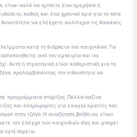
, είναι καλό να ορίσετε ένα ημερήσιο ή
νδύσετε, καθώς και ένα χρονικό όριο για το πότε
η δυνατότητα να ελέγχετε καλύτερα τις δαπάνες
αλείμματα κατά τη διάρκεια του παιχνιδιού. Τα
ασιοποιηθείτε από την εμπειρία και να
χι. Αυτή η στρατηγική είναι καθοριστική για τη
τζόγο, προλαμβάνοντας την πιθανότητα να
 σε προγράμματα στήριξης. Πολλά καζίνο
ριξης και πληροφορίες για επαγγελματίες που
ισμού στον τζόγο. Η αναζήτηση βοήθειας είναι
νετε τον έλεγχο των παιχνιδιών σας και μπορεί
α υγιή πορεία.