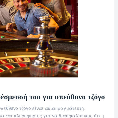
δέσμευσή του για υπεύθυνο τζόγο
 υπεύθυνο τζόγο είναι αδιαπραγμάτευτη.
α και πληροφορίες για να διασφαλίσουμε ότι η