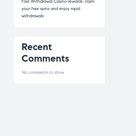
Fast Withdrawal Casino rewards: claim
your free spins and enjoy rapid
withdrawals
Recent
Comments
No comments to show.