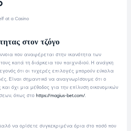
o
lf at a Casino
ητας στον τζόγο
έννοια που αναφέρεται στην ικανότητα των
ους κατά τη διάρκεια του παιχνιδιού. Η ανάγκη
γεγονός ότι οι τυχερές επιλογές μπορούν εύκολα
ές. Είναι σημαντικό να αναγνωρίσουμε ότι ο
 και όχι μια μέθοδος για την επίλυση οικονομικών
σεων, όπως στο
https://magius-bet.com/
.
 καλό να ορίσετε συγκεκριμένα όρια στο ποσό που