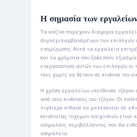
Η σημασία των εργαλείων
Τα καζίνο παρέχουν διάφορα εργαλεία
συμπεριλαμβανομένων των επιλογών 
ενημέρωσης. Αυτά τα εργαλεία επιτρέ
και τα χρήματα που ξοδεύουν, εξασφαλ
ενεργοποίηση αυτών των επιλογών, οι
τους χωρίς να θέτουν σε κίνδυνο την ο
Η χρήση εργαλείων υπεύθυνου τζόγου 
από τους κινδύνους του τζόγου. Οι παίκ
λιγότερο πιθανό να μπλέκονται σε εθι
κοινότητας τυχερών παιχνιδιών είναι 
ασφαλούς περιβάλλοντος, που θα ενθα
ασφάλεια.