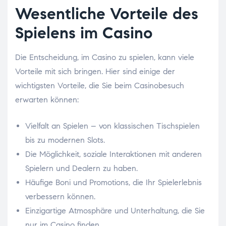
Wesentliche Vorteile des
Spielens im Casino
Die Entscheidung, im Casino zu spielen, kann viele
Vorteile mit sich bringen. Hier sind einige der
wichtigsten Vorteile, die Sie beim Casinobesuch
erwarten können:
Vielfalt an Spielen – von klassischen Tischspielen
bis zu modernen Slots.
Die Möglichkeit, soziale Interaktionen mit anderen
Spielern und Dealern zu haben.
Häufige Boni und Promotions, die Ihr Spielerlebnis
verbessern können.
Einzigartige Atmosphäre und Unterhaltung, die Sie
nur im Casino finden.