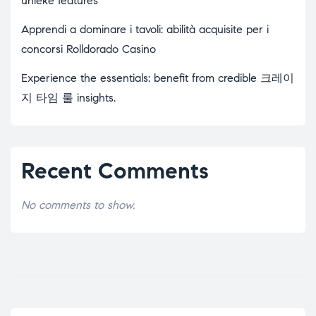
unieke features
Apprendi a dominare i tavoli: abilità acquisite per i
concorsi Rolldorado Casino
Experience the essentials: benefit from credible 크레이
지 타임 룰 insights.
Recent Comments
No comments to show.