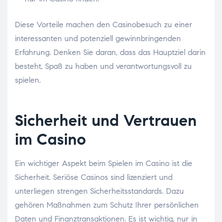
Diese Vorteile machen den Casinobesuch zu einer
interessanten und potenziell gewinnbringenden
Erfahrung. Denken Sie daran, dass das Hauptziel darin
besteht, Spaß zu haben und verantwortungsvoll zu
spielen.
Sicherheit und Vertrauen
im Casino
Ein wichtiger Aspekt beim Spielen im Casino ist die
Sicherheit. Seriöse Casinos sind lizenziert und
unterliegen strengen Sicherheitsstandards. Dazu
gehören Maßnahmen zum Schutz Ihrer persönlichen
Daten und Finanztransaktionen. Es ist wichtig, nur in