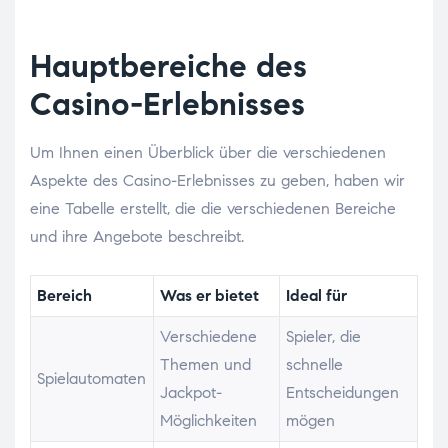
Hauptbereiche des
Casino-Erlebnisses
Um Ihnen einen Überblick über die verschiedenen
Aspekte des Casino-Erlebnisses zu geben, haben wir
eine Tabelle erstellt, die die verschiedenen Bereiche
und ihre Angebote beschreibt.
Bereich
Was er bietet
Ideal für
Verschiedene
Spieler, die
Themen und
schnelle
Spielautomaten
Jackpot-
Entscheidungen
Möglichkeiten
mögen