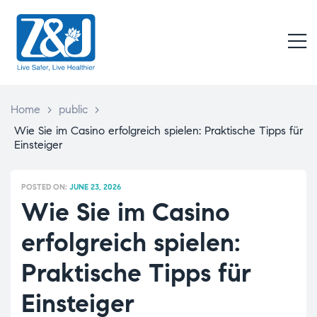
Z
&
M
J
Live
Safer,
Live
Home
>
public
>
Healthier
Wie Sie im Casino erfolgreich spielen: Praktische Tipps für
Einsteiger
POSTED ON:
JUNE 23, 2026
Wie Sie im Casino
erfolgreich spielen:
Praktische Tipps für
Einsteiger