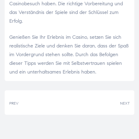
Casinobesuch haben. Die richtige Vorbereitung und
das Verständnis der Spiele sind der Schlüssel zum
Erfolg.
Genießen Sie Ihr Erlebnis im Casino, setzen Sie sich
realistische Ziele und denken Sie daran, dass der Spaß
im Vordergrund stehen sollte. Durch das Befolgen
dieser Tipps werden Sie mit Selbstvertrauen spielen
und ein unterhaltsames Erlebnis haben.
PREV
NEXT