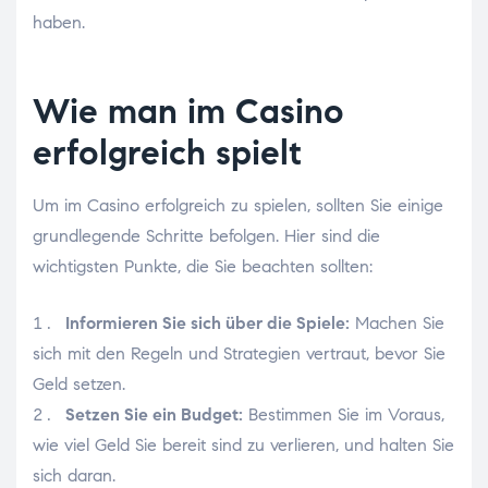
haben.
Wie man im Casino
erfolgreich spielt
Um im Casino erfolgreich zu spielen, sollten Sie einige
grundlegende Schritte befolgen. Hier sind die
wichtigsten Punkte, die Sie beachten sollten:
Informieren Sie sich über die Spiele:
Machen Sie
sich mit den Regeln und Strategien vertraut, bevor Sie
Geld setzen.
Setzen Sie ein Budget:
Bestimmen Sie im Voraus,
wie viel Geld Sie bereit sind zu verlieren, und halten Sie
sich daran.