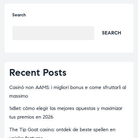
Search
SEARCH
Recent Posts
Casinò non AAMS: i migliori bonus e come sfruttarli al
massimo
1xBet: cómo elegir las mejores apuestas y maximizar
tus premios en 2026
The Tip Goat casino: ontdek de beste spellen en