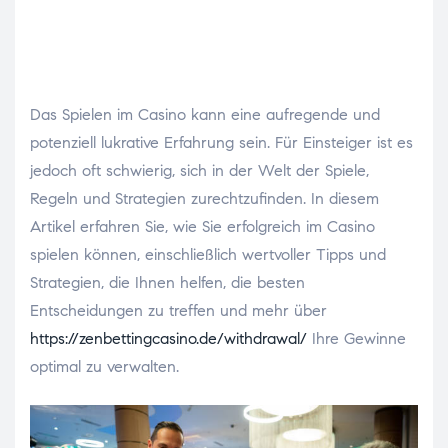
Das Spielen im Casino kann eine aufregende und
potenziell lukrative Erfahrung sein. Für Einsteiger ist es
jedoch oft schwierig, sich in der Welt der Spiele,
Regeln und Strategien zurechtzufinden. In diesem
Artikel erfahren Sie, wie Sie erfolgreich im Casino
spielen können, einschließlich wertvoller Tipps und
Strategien, die Ihnen helfen, die besten
Entscheidungen zu treffen und mehr über
https://zenbettingcasino.de/withdrawal/
Ihre Gewinne
optimal zu verwalten.