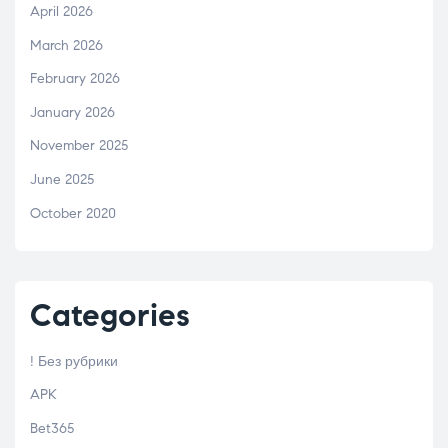
April 2026
March 2026
February 2026
January 2026
November 2025
June 2025
October 2020
Categories
! Без рубрики
APK
Bet365