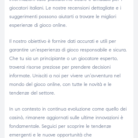
giocatori italiani. Le nostre recensioni dettagliate e i
suggerimenti possono aiutarti a trovare le migliori
esperienze di gioco online.
Il nostro obiettivo è fornire dati accurati e utili per
garantire un’esperienza di gioco responsabile e sicura.
Che tu sia un principiante o un giocatore esperto,
troverai risorse preziose per prendere decisioni
informate. Unisciti a noi per vivere un’avventura nel
mondo del gioco online, con tutte le novità e le
tendenze del settore.
In un contesto in continua evoluzione come quello dei
casinò, rimanere aggiornati sulle ultime innovazioni è
fondamentale. Seguici per scoprire le tendenze
emergenti e le nuove opportunità che