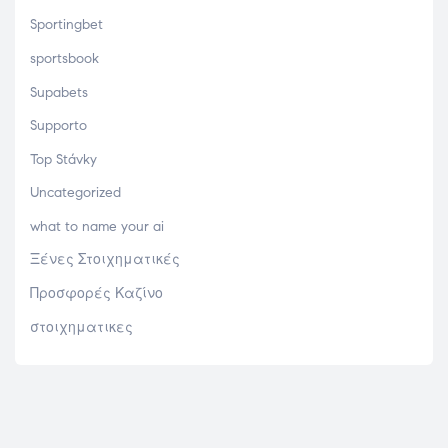
Sportingbet
sportsbook
Supabets
Supporto
Top Stávky
Uncategorized
what to name your ai
Ξένες Στοιχηματικές
Προσφορές Καζίνο
στοιχηματικες