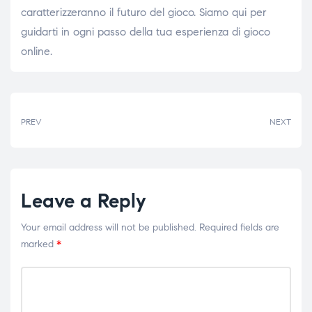
caratterizzeranno il futuro del gioco. Siamo qui per
guidarti in ogni passo della tua esperienza di gioco
online.
PREV
NEXT
Leave a Reply
Your email address will not be published.
Required fields are
marked
*