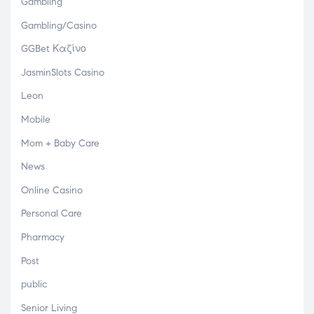
Gambling
Gambling/Casino
GGBet Καζίνο
JasminSlots Casino
Leon
Mobile
Mom + Baby Care
News
Online Casino
Personal Care
Pharmacy
Post
public
Senior Living