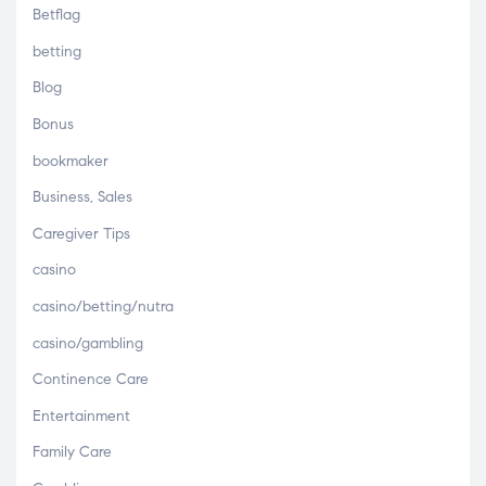
Betflag
betting
Blog
Bonus
bookmaker
Business, Sales
Caregiver Tips
casino
casino/betting/nutra
casino/gambling
Continence Care
Entertainment
Family Care