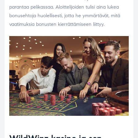
parantaa pelikassaa. Aloittelijoiden tulisi aina lukea
bonusehtoja huolellisesti, jotta he ymmärtävät, mitä
vaatimuksia bonusten kierrättämiseen liittyy.