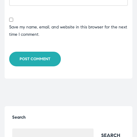
Save my name, email, and website in this browser for the next
time I comment.
POST COMMENT
Search
SEARCH