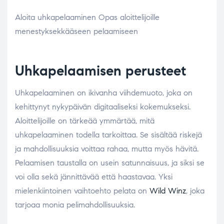
Aloita uhkapelaaminen Opas aloittelijoille
menestyksekkääseen pelaamiseen
Uhkapelaamisen perusteet
Uhkapelaaminen on ikivanha viihdemuoto, joka on
kehittynyt nykypäivän digitaaliseksi kokemukseksi.
Aloittelijoille on tärkeää ymmärtää, mitä
uhkapelaaminen todella tarkoittaa. Se sisältää riskejä
ja mahdollisuuksia voittaa rahaa, mutta myös hävitä.
Pelaamisen taustalla on usein satunnaisuus, ja siksi se
voi olla sekä jännittävää että haastavaa. Yksi
mielenkiintoinen vaihtoehto pelata on
Wild Winz
, joka
tarjoaa monia pelimahdollisuuksia.