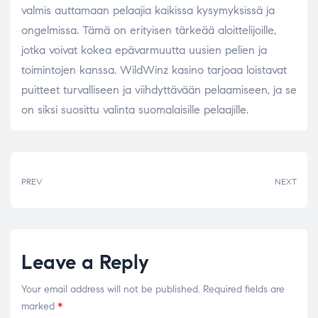
valmis auttamaan pelaajia kaikissa kysymyksissä ja
ongelmissa. Tämä on erityisen tärkeää aloittelijoille,
jotka voivat kokea epävarmuutta uusien pelien ja
toimintojen kanssa. WildWinz kasino tarjoaa loistavat
puitteet turvalliseen ja viihdyttävään pelaamiseen, ja se
on siksi suosittu valinta suomalaisille pelaajille.
PREV
NEXT
Leave a Reply
Your email address will not be published.
Required fields are
marked
*