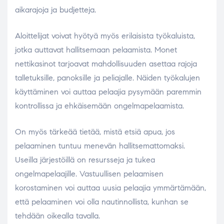
aikarajoja ja budjetteja.
Aloittelijat voivat hyötyä myös erilaisista työkaluista,
jotka auttavat hallitsemaan pelaamista. Monet
nettikasinot tarjoavat mahdollisuuden asettaa rajoja
talletuksille, panoksille ja peliajalle. Näiden työkalujen
käyttäminen voi auttaa pelaajia pysymään paremmin
kontrollissa ja ehkäisemään ongelmapelaamista.
On myös tärkeää tietää, mistä etsiä apua, jos
pelaaminen tuntuu menevän hallitsemattomaksi.
Useilla järjestöillä on resursseja ja tukea
ongelmapelaajille. Vastuullisen pelaamisen
korostaminen voi auttaa uusia pelaajia ymmärtämään,
että pelaaminen voi olla nautinnollista, kunhan se
tehdään oikealla tavalla.