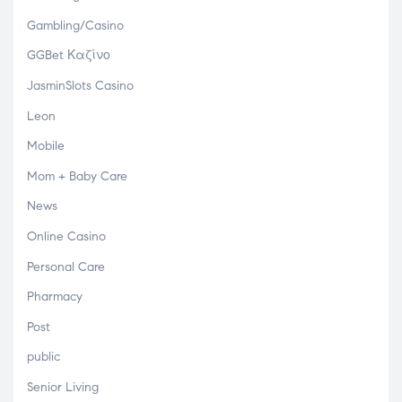
Gambling/Casino
GGBet Καζίνο
JasminSlots Casino
Leon
Mobile
Mom + Baby Care
News
Online Casino
Personal Care
Pharmacy
Post
public
Senior Living