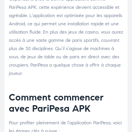
PariPesa APK, cette expérience devient accessible et
agréable. L’application est optimisée pour les appareils
Android, ce qui permet une installation rapide et une
utilisation fluide. En plus des jeux de casino, vous aurez
accès à une vaste gamme de paris sportifs, couvrant
plus de 30 disciplines. Qu’il s’agisse de machines à
sous, de jeux de table ou de paris en direct avec des
croupiers, PariPesa a quelque chose à offrir à chaque
joueur.
Comment commencer
avec PariPesa APK
Pour profiter pleinement de l’application PariPesa, voici
les étapes clés à suivre :