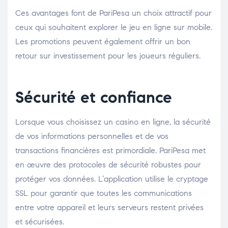
Ces avantages font de PariPesa un choix attractif pour
ceux qui souhaitent explorer le jeu en ligne sur mobile.
Les promotions peuvent également offrir un bon
retour sur investissement pour les joueurs réguliers.
Sécurité et confiance
Lorsque vous choisissez un casino en ligne, la sécurité
de vos informations personnelles et de vos
transactions financières est primordiale. PariPesa met
en œuvre des protocoles de sécurité robustes pour
protéger vos données. L’application utilise le cryptage
SSL pour garantir que toutes les communications
entre votre appareil et leurs serveurs restent privées
et sécurisées.