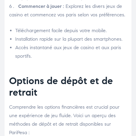
Commencer à jouer :
Explorez les divers jeux de
casino et commencez vos paris selon vos préférences.
Téléchargement facile depuis votre mobile.
Installation rapide sur la plupart des smartphones.
Accès instantané aux jeux de casino et aux paris
sportifs.
Options de dépôt et de
retrait
Comprendre les options financières est crucial pour
une expérience de jeu fluide. Voici un aperçu des
méthodes de dépôt et de retrait disponibles sur
PariPesa :