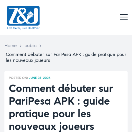
Z
&
M
J
Live
Safer,
Live
Home
>
public
>
Healthier
Comment débuter sur PariPesa APK : guide pratique pour
les nouveaux joueurs
POSTED ON:
JUNE 25, 2026
Comment débuter sur
PariPesa APK : guide
pratique pour les
nouveaux joueurs