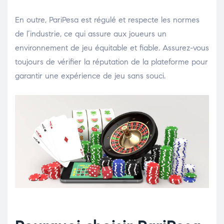
En outre, PariPesa est régulé et respecte les normes
de l’industrie, ce qui assure aux joueurs un
environnement de jeu équitable et fiable. Assurez-vous
toujours de vérifier la réputation de la plateforme pour
garantir une expérience de jeu sans souci.