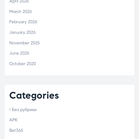
April 2026
March 2026
February 2026
January 2026
November 2025
June 2025
October 2020
Categories
! Без рубрики
APK
Bet365